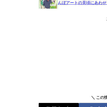
んぼアートの見頃にあわせ
＼ この