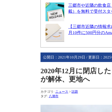
三郷市や近隣の飲食店
載）を無料で受付スタ
【三郷市近隣の情報求
月10件に500円分のA
公開日：
2021年10月29日
/ 更新日：
202
2020年12月に閉店
が解体、更地へ
カテゴリ:
ニュース
>
話題
タグ:
八潮市