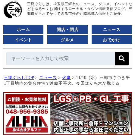
三郷ぐらしは、埼玉県三郷市のニュース、グルメ、イベントな
どをゆる〜くお届けするローカル・タウン情報発信ブログ。三
郷市からおでかけできる市外の近隣地域の情報もご紹介。
ホーム
開店・閉店
ニュース
イベント
グルメ
おでかけ
三郷ぐらしTOP
>
ニュース
>
火事
>
11/10（水）三郷市さつき平
1丁目地内の集合住宅で連続不審火、今回は立ち木が燃える