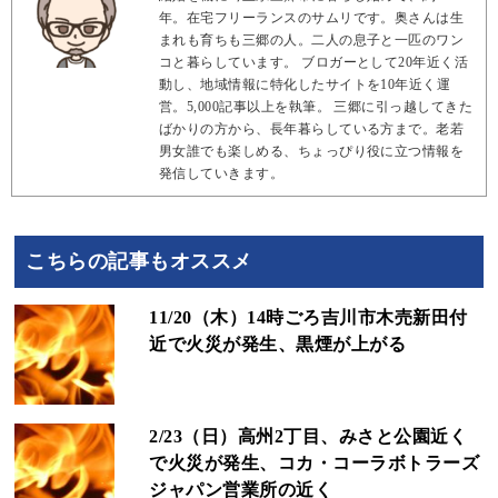
年。在宅フリーランスのサムリです。奥さんは生
まれも育ちも三郷の人。二人の息子と一匹のワン
コと暮らしています。 ブロガーとして20年近く活
動し、地域情報に特化したサイトを10年近く運
営。5,000記事以上を執筆。 三郷に引っ越してきた
ばかりの方から、長年暮らしている方まで。老若
男女誰でも楽しめる、ちょっぴり役に立つ情報を
発信していきます。
こちらの記事もオススメ
11/20（木）14時ごろ吉川市木売新田付
近で火災が発生、黒煙が上がる
2/23（日）高州2丁目、みさと公園近く
で火災が発生、コカ・コーラボトラーズ
ジャパン営業所の近く