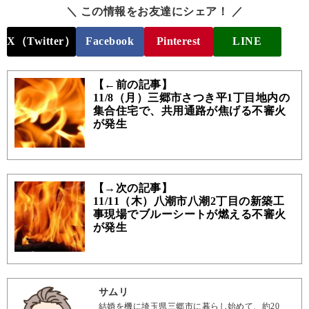
＼ この情報をお友達にシェア！ ／
X（Twitter）
Facebook
Pinterest
LINE
【←前の記事】
11/8（月）三郷市さつき平1丁目地内の
集合住宅で、共用通路が焦げる不審火
が発生
【→次の記事】
11/11（木）八潮市八潮2丁目の新築工
事現場でブルーシートが燃える不審火
が発生
サムリ
結婚を機に埼玉県三郷市に暮らし始めて、約20