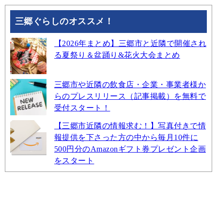
三郷ぐらしのオススメ！
【2026年まとめ】三郷市と近隣で開催され
る夏祭り＆盆踊り&花火大会まとめ
三郷市や近隣の飲食店・企業・事業者様か
らのプレスリリース（記事掲載）を無料で
受付スタート！
【三郷市近隣の情報求む！】写真付きで情
報提供を下さった方の中から毎月10件に
500円分のAmazonギフト券プレゼント企画
をスタート