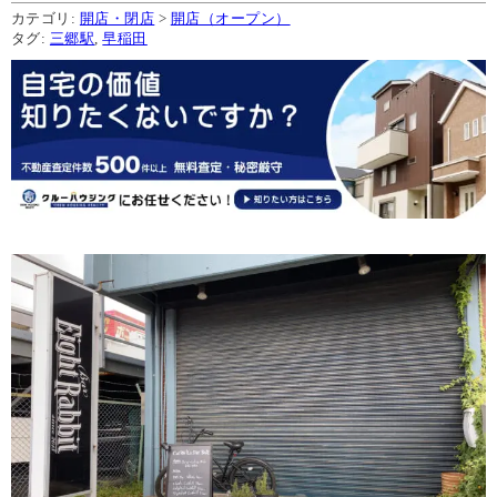
カテゴリ:
開店・閉店
>
開店（オープン）
タグ:
三郷駅
,
早稲田