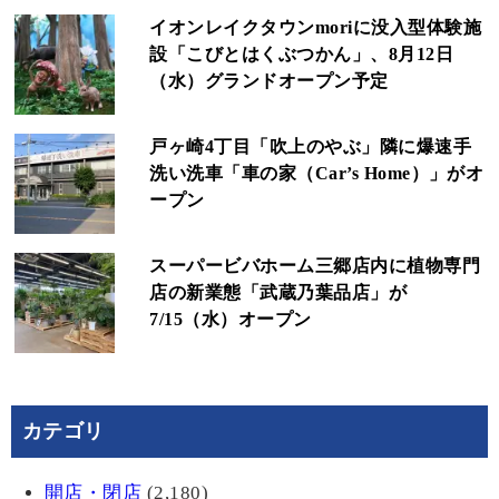
イオンレイクタウンmoriに没入型体験施
設「こびとはくぶつかん」、8月12日
（水）グランドオープン予定
戸ヶ崎4丁目「吹上のやぶ」隣に爆速手
洗い洗車「車の家（Car’s Home）」がオ
ープン
スーパービバホーム三郷店内に植物専門
店の新業態「武蔵乃葉品店」が
7/15（水）オープン
カテゴリ
開店・閉店
(2,180)