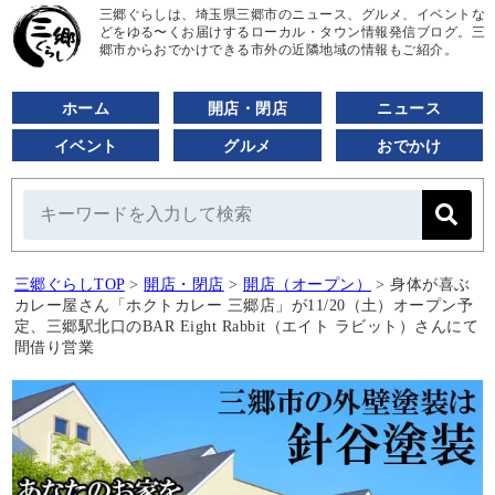
三郷ぐらしは、埼玉県三郷市のニュース、グルメ、イベントな
どをゆる〜くお届けするローカル・タウン情報発信ブログ。三
郷市からおでかけできる市外の近隣地域の情報もご紹介。
ホーム
開店・閉店
ニュース
イベント
グルメ
おでかけ
三郷ぐらしTOP
>
開店・閉店
>
開店（オープン）
>
身体が喜ぶ
カレー屋さん「ホクトカレー 三郷店」が11/20（土）オープン予
定、三郷駅北口のBAR Eight Rabbit（エイト ラビット）さんにて
間借り営業