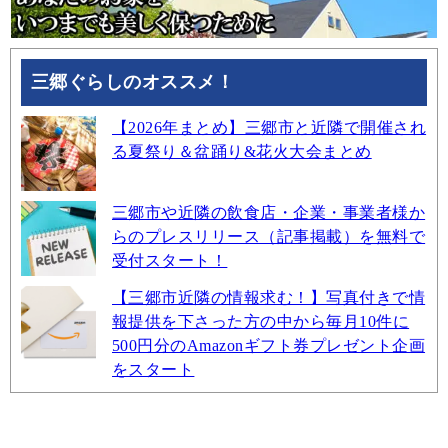
三郷ぐらしのオススメ！
【2026年まとめ】三郷市と近隣で開催され
る夏祭り＆盆踊り&花火大会まとめ
三郷市や近隣の飲食店・企業・事業者様か
らのプレスリリース（記事掲載）を無料で
受付スタート！
【三郷市近隣の情報求む！】写真付きで情
報提供を下さった方の中から毎月10件に
500円分のAmazonギフト券プレゼント企画
をスタート