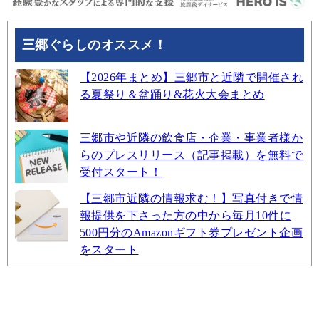
三郷ぐらしのオススメ！
【2026年まとめ】三郷市と近隣で開催され
る夏祭り＆盆踊り&花火大会まとめ
三郷市や近隣の飲食店・企業・事業者様か
らのプレスリリース（記事掲載）を無料で
受付スタート！
【三郷市近隣の情報求む！】写真付きで情
報提供を下さった方の中から毎月10件に
500円分のAmazonギフト券プレゼント企画
をスタート