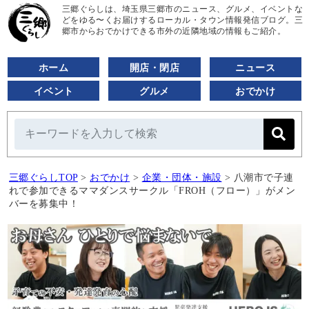
三郷ぐらしは、埼玉県三郷市のニュース、グルメ、イベントな
どをゆる〜くお届けするローカル・タウン情報発信ブログ。三
郷市からおでかけできる市外の近隣地域の情報もご紹介。
ホーム
開店・閉店
ニュース
イベント
グルメ
おでかけ
三郷ぐらしTOP
>
おでかけ
>
企業・団体・施設
>
八潮市で子連
れで参加できるママダンスサークル「FROH（フロー）」がメン
バーを募集中！