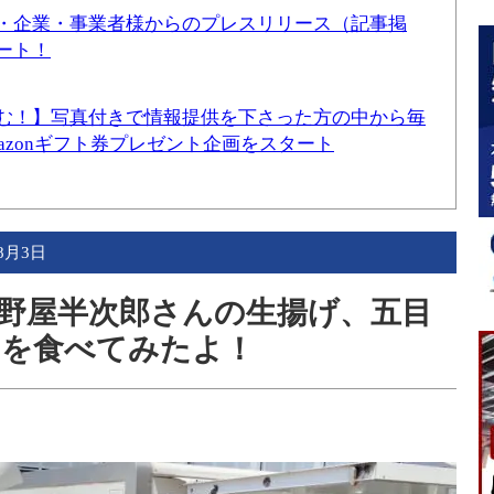
・企業・事業者様からのプレスリリース（記事掲
ート！
む！】写真付きで情報提供を下さった方の中から毎
mazonギフト券プレゼント企画をスタート
年8月3日
野屋半次郎さんの生揚げ、五目
富を食べてみたよ！