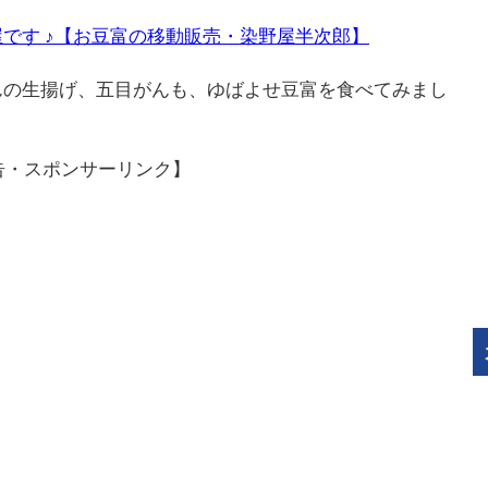
です ♪【お豆富の移動販売・染野屋半次郎】
んの生揚げ、五目がんも、ゆばよせ豆富を食べてみまし
告・スポンサーリンク】