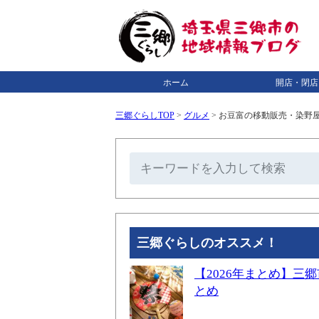
ホーム
開店・閉店
三郷ぐらしTOP
>
グルメ
>
お豆富の移動販売・染野
三郷ぐらしのオススメ！
【2026年まとめ】
とめ