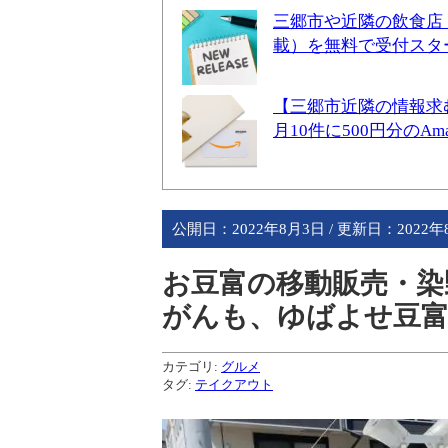
三郷市や近隣の飲食店
載）を無料で受付スタ
【三郷市近隣の情報求
月10件に500円分のA
公開日：
2022年8月3日
/ 更新日：
2022
お豆富の移動販売・染
がんも、ゆばよせ豆
カテゴリ:
グルメ
タグ:
テイクアウト