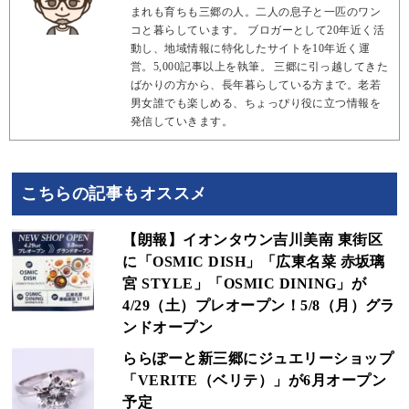
まれも育ちも三郷の人。二人の息子と一匹のワン
コと暮らしています。 ブロガーとして20年近く活
動し、地域情報に特化したサイトを10年近く運
営。5,000記事以上を執筆。 三郷に引っ越してきた
ばかりの方から、長年暮らしている方まで。老若
男女誰でも楽しめる、ちょっぴり役に立つ情報を
発信していきます。
こちらの記事もオススメ
【朗報】イオンタウン吉川美南 東街区
に「OSMIC DISH」「広東名菜 赤坂璃
宮 STYLE」「OSMIC DINING」が
4/29（土）プレオープン！5/8（月）グラ
ンドオープン
ららぽーと新三郷にジュエリーショップ
「VERITE（ベリテ）」が6月オープン
予定