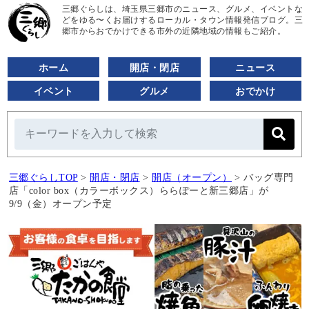
三郷ぐらしは、埼玉県三郷市のニュース、グルメ、イベントな
どをゆる〜くお届けするローカル・タウン情報発信ブログ。三
郷市からおでかけできる市外の近隣地域の情報もご紹介。
ホーム
開店・閉店
ニュース
イベント
グルメ
おでかけ
三郷ぐらしTOP
>
開店・閉店
>
開店（オープン）
>
バッグ専門
店「color box（カラーボックス）ららぽーと新三郷店」が
9/9（金）オープン予定