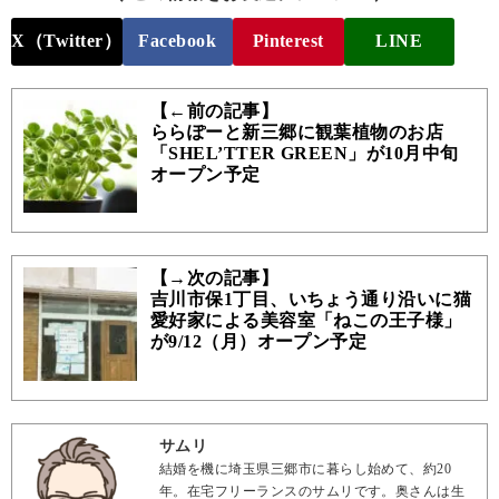
X（Twitter）
Facebook
Pinterest
LINE
【←前の記事】
ららぽーと新三郷に観葉植物のお店
「SHEL’TTER GREEN」が10月中旬
オープン予定
【→次の記事】
吉川市保1丁目、いちょう通り沿いに猫
愛好家による美容室「ねこの王子様」
が9/12（月）オープン予定
サムリ
結婚を機に埼玉県三郷市に暮らし始めて、約20
年。在宅フリーランスのサムリです。奥さんは生