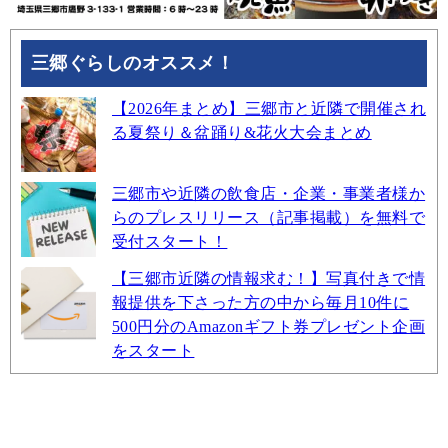
三郷ぐらしのオススメ！
【2026年まとめ】三郷市と近隣で開催され
る夏祭り＆盆踊り&花火大会まとめ
三郷市や近隣の飲食店・企業・事業者様か
らのプレスリリース（記事掲載）を無料で
受付スタート！
【三郷市近隣の情報求む！】写真付きで情
報提供を下さった方の中から毎月10件に
500円分のAmazonギフト券プレゼント企画
をスタート