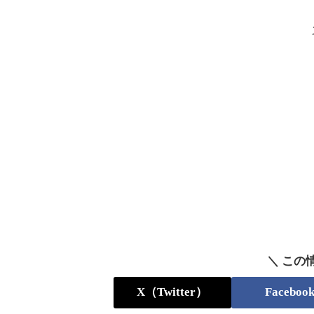
＼ この
X（Twitter）
Faceboo