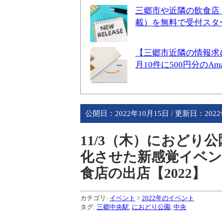
三郷市や近隣の飲食店
載）を無料で受付スタ
【三郷市近隣の情報求
月10件に500円分のA
公開日：
2022年10月15日
/ 更新日：
202
11/3（木）におど
化させた新感覚イベ
食店の出店【2022】
カテゴリ:
イベント
>
2022年のイベント
タグ:
三郷中央駅
,
におどり公園
,
中央