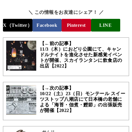
＼ この情報をお友達にシェア！ ／
X（Twitter）
Facebook
Pinterest
LINE
【←前の記事】
11/3（木）におどり公園にて、キャン
ドルナイトを進化させた新感覚イベン
トが開催、スカイランタンに飲食店の
出店【2022】
【→次の記事】
10/22（土）23（日）モンテール スイー
ツストップ八潮店にて日本橋の老舗に
よる「海苔・佃煮・鰹節」の出張販売
が開催【2022】