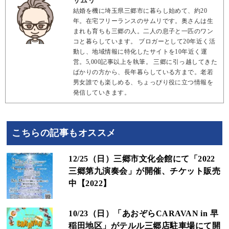
サムリ
結婚を機に埼玉県三郷市に暮らし始めて、約20
年。在宅フリーランスのサムリです。奥さんは生
まれも育ちも三郷の人。二人の息子と一匹のワン
コと暮らしています。 ブロガーとして20年近く活
動し、地域情報に特化したサイトを10年近く運
営。5,000記事以上を執筆。 三郷に引っ越してきた
ばかりの方から、長年暮らしている方まで。老若
男女誰でも楽しめる、ちょっぴり役に立つ情報を
発信していきます。
こちらの記事もオススメ
12/25（日）三郷市文化会館にて「2022
三郷第九演奏会」が開催、チケット販売
中【2022】
10/23（日）「あおぞらCARAVAN in 早
稲田地区」がテルル三郷店駐車場にて開