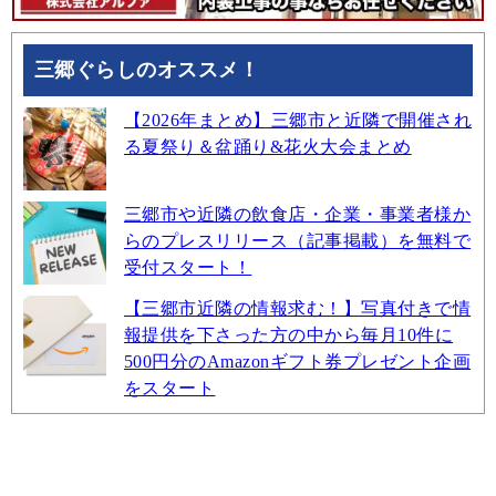
三郷ぐらしのオススメ！
【2026年まとめ】三郷市と近隣で開催され
る夏祭り＆盆踊り&花火大会まとめ
三郷市や近隣の飲食店・企業・事業者様か
らのプレスリリース（記事掲載）を無料で
受付スタート！
【三郷市近隣の情報求む！】写真付きで情
報提供を下さった方の中から毎月10件に
500円分のAmazonギフト券プレゼント企画
をスタート