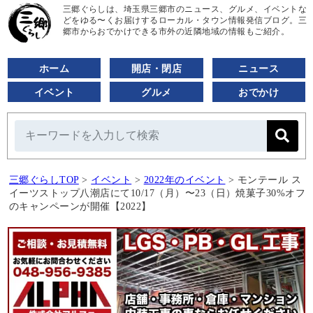
三郷ぐらしは、埼玉県三郷市のニュース、グルメ、イベントな
どをゆる〜くお届けするローカル・タウン情報発信ブログ。三
郷市からおでかけできる市外の近隣地域の情報もご紹介。
ホーム
開店・閉店
ニュース
イベント
グルメ
おでかけ
三郷ぐらしTOP
>
イベント
>
2022年のイベント
>
モンテール ス
イーツストップ八潮店にて10/17（月）〜23（日）焼菓子30%オフ
のキャンペーンが開催【2022】