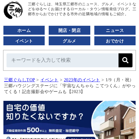
三郷ぐらしは、埼玉県三郷市のニュース、グルメ、イベントな
どをゆる〜くお届けするローカル・タウン情報発信ブログ。三
郷市からおでかけできる市外の近隣地域の情報もご紹介。
ホーム
開店・閉店
ニュース
イベント
グルメ
おでかけ
三郷ぐらしTOP
>
イベント
>
2023年のイベント
>
1/9（月・祝）
三郷ハウジングステージに「宇宙なんちゃら こてつくん」がやっ
てくる！記念撮影会やゲームも【2023】