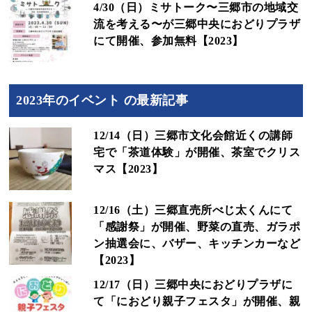
4/30（日）ミサトーク〜三郷市の地域交
流を考える〜が三郷中央におどりプラザ
にて開催、参加無料【2023】
2023年のイベント の最新記事
12/14（日）三郷市文化会館近くの講師
宅で「茶道体験」が開催、茶室でクリス
マス【2023】
12/16（土）三郷直売所べじ太くんにて
「感謝祭」が開催、野菜の直売、ガラポ
ン抽選会に、バザー、キッチンカーなど
【2023】
12/17（日）三郷中央におどりプラザに
て「におどり親子フェスタ」が開催、親