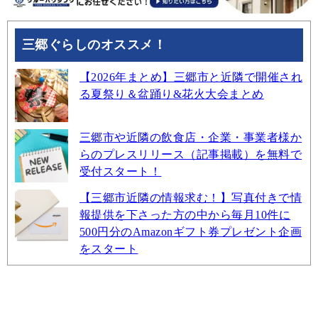
三郷ぐらしのオススメ！
【2026年まとめ】三郷市と近隣で開催され
る夏祭り＆盆踊り&花火大会まとめ
三郷市や近隣の飲食店・企業・事業者様か
らのプレスリリース（記事掲載）を無料で
受付スタート！
【三郷市近隣の情報求む！】写真付きで情
報提供を下さった方の中から毎月10件に
500円分のAmazonギフト券プレゼント企画
をスタート