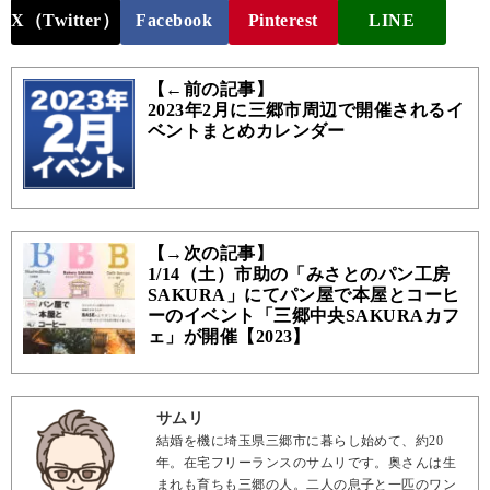
X（Twitter）
Facebook
Pinterest
LINE
【←前の記事】
2023年2月に三郷市周辺で開催されるイ
ベントまとめカレンダー
【→次の記事】
1/14（土）市助の「みさとのパン工房
SAKURA」にてパン屋で本屋とコーヒ
ーのイベント「三郷中央SAKURAカフ
ェ」が開催【2023】
サムリ
結婚を機に埼玉県三郷市に暮らし始めて、約20
年。在宅フリーランスのサムリです。奥さんは生
まれも育ちも三郷の人。二人の息子と一匹のワン