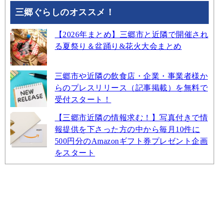
三郷ぐらしのオススメ！
【2026年まとめ】三郷市と近隣で開催され
る夏祭り＆盆踊り&花火大会まとめ
三郷市や近隣の飲食店・企業・事業者様か
らのプレスリリース（記事掲載）を無料で
受付スタート！
【三郷市近隣の情報求む！】写真付きで情
報提供を下さった方の中から毎月10件に
500円分のAmazonギフト券プレゼント企画
をスタート