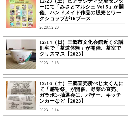
12/23（土）ピアラシティ交流センタ
ーにて「みさとマルシェ Vol.5」が開
催、ハンドメイド作品の販売とワー
クショップが16ブース
2023.12.20
12/14（日）三郷市文化会館近くの講
師宅で「茶道体験」が開催、茶室で
クリスマス【2023】
2023.12.18
12/16（土）三郷直売所べじ太くんに
て「感謝祭」が開催、野菜の直売、
ガラポン抽選会に、バザー、キッチ
ンカーなど【2023】
2023.12.14