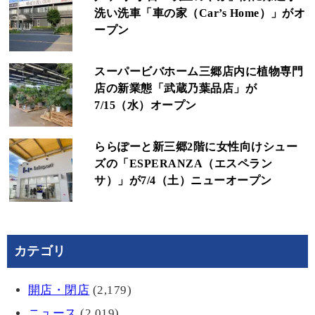
洗い洗車「車の家（Car’s Home）」がオ
ープン
スーパービバホーム三郷店内に植物専門
店の新業態「武蔵乃葉品店」が
7/15（水）オープン
ららぽーと新三郷2階に女性向けシュー
ズの「ESPERANZA（エスペラン
サ）」が7/4（土）ニューオープン
カテゴリ
開店・閉店
(2,179)
ニュース
(2,019)