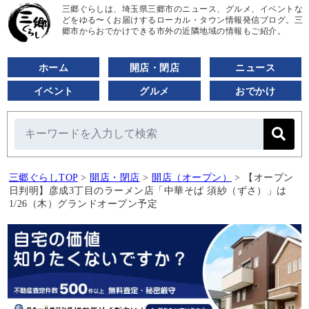
三郷ぐらしは、埼玉県三郷市のニュース、グルメ、イベントな
どをゆる〜くお届けするローカル・タウン情報発信ブログ。三
郷市からおでかけできる市外の近隣地域の情報もご紹介。
ホーム
開店・閉店
ニュース
イベント
グルメ
おでかけ
三郷ぐらしTOP
>
開店・閉店
>
開店（オープン）
>
【オープン
日判明】彦成3丁目のラーメン店「中華そば 須紗（ずさ）」は
1/26（木）グランドオープン予定