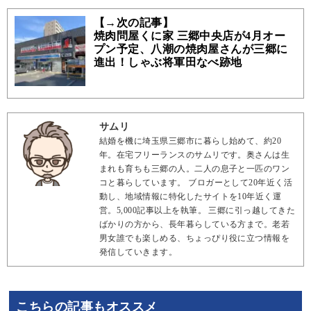
【→次の記事】
焼肉問屋くに家 三郷中央店が4月オー
プン予定、八潮の焼肉屋さんが三郷に
進出！しゃぶ将軍田なべ跡地
サムリ
結婚を機に埼玉県三郷市に暮らし始めて、約20
年。在宅フリーランスのサムリです。奥さんは生
まれも育ちも三郷の人。二人の息子と一匹のワン
コと暮らしています。 ブロガーとして20年近く活
動し、地域情報に特化したサイトを10年近く運
営。5,000記事以上を執筆。 三郷に引っ越してきた
ばかりの方から、長年暮らしている方まで。老若
男女誰でも楽しめる、ちょっぴり役に立つ情報を
発信していきます。
こちらの記事もオススメ