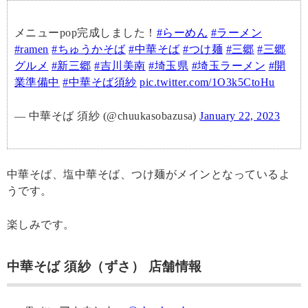
メニューpop完成しました！
#らーめん
#ラーメン
#ramen
#ちゅうかそば
#中華そば
#つけ麺
#三郷
#三郷
グルメ
#新三郷
#吉川美南
#埼玉県
#埼玉ラーメン
#開
業準備中
#中華そば須紗
pic.twitter.com/1O3k5CtoHu
— 中華そば 須紗 (@chuukasobazusa)
January 22, 2023
中華そば、塩中華そば、つけ麺がメインとなっているよ
うです。
楽しみです。
中華そば 須紗（ずさ） 店舗情報