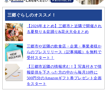
三郷ぐらしのオススメ！
【2026年まとめ】三郷市と近隣で開催され
る夏祭り＆盆踊り&花火大会まとめ
三郷市や近隣の飲食店・企業・事業者様か
らのプレスリリース（記事掲載）を無料で
受付スタート！
【三郷市近隣の情報求む！】写真付きで情
報提供を下さった方の中から毎月10件に
500円分のAmazonギフト券プレゼント企画
をスタート