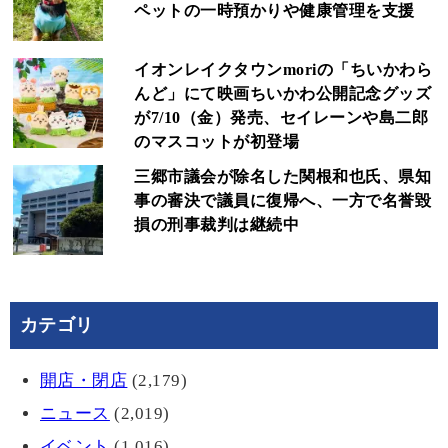
ペットの一時預かりや健康管理を支援
イオンレイクタウンmoriの「ちいかわら
んど」にて映画ちいかわ公開記念グッズ
が7/10（金）発売、セイレーンや島二郎
のマスコットが初登場
三郷市議会が除名した関根和也氏、県知
事の審決で議員に復帰へ、一方で名誉毀
損の刑事裁判は継続中
カテゴリ
開店・閉店
(2,179)
ニュース
(2,019)
イベント
(1,016)