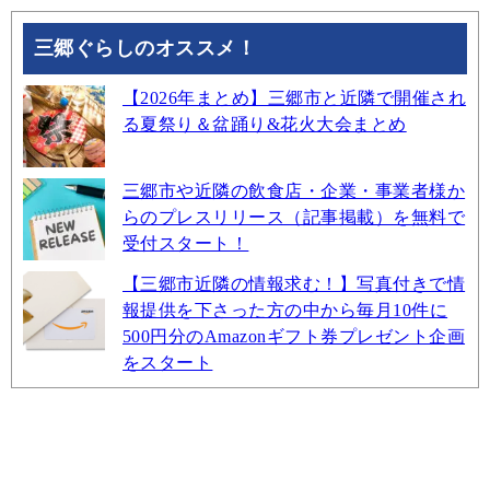
三郷ぐらしのオススメ！
【2026年まとめ】三郷市と近隣で開催され
る夏祭り＆盆踊り&花火大会まとめ
三郷市や近隣の飲食店・企業・事業者様か
らのプレスリリース（記事掲載）を無料で
受付スタート！
【三郷市近隣の情報求む！】写真付きで情
報提供を下さった方の中から毎月10件に
500円分のAmazonギフト券プレゼント企画
をスタート