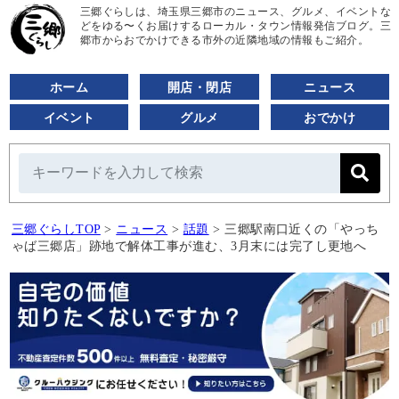
三郷ぐらしは、埼玉県三郷市のニュース、グルメ、イベントな
どをゆる〜くお届けするローカル・タウン情報発信ブログ。三
郷市からおでかけできる市外の近隣地域の情報もご紹介。
ホーム
開店・閉店
ニュース
イベント
グルメ
おでかけ
三郷ぐらしTOP
>
ニュース
>
話題
>
三郷駅南口近くの「やっち
ゃば三郷店」跡地で解体工事が進む、3月末には完了し更地へ