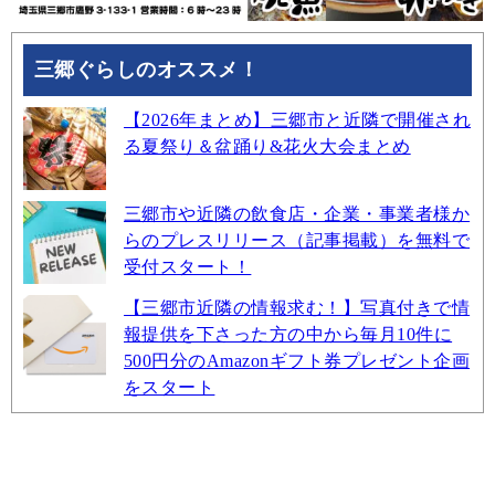
三郷ぐらしのオススメ！
【2026年まとめ】三郷市と近隣で開催され
る夏祭り＆盆踊り&花火大会まとめ
三郷市や近隣の飲食店・企業・事業者様か
らのプレスリリース（記事掲載）を無料で
受付スタート！
【三郷市近隣の情報求む！】写真付きで情
報提供を下さった方の中から毎月10件に
500円分のAmazonギフト券プレゼント企画
をスタート