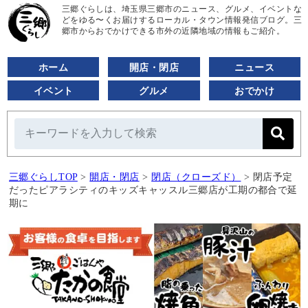
三郷ぐらしは、埼玉県三郷市のニュース、グルメ、イベントな
どをゆる〜くお届けするローカル・タウン情報発信ブログ。三
郷市からおでかけできる市外の近隣地域の情報もご紹介。
ホーム
開店・閉店
ニュース
イベント
グルメ
おでかけ
三郷ぐらしTOP
>
開店・閉店
>
閉店（クローズド）
>
閉店予定
だったピアラシティのキッズキャッスル三郷店が工期の都合で延
期に