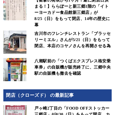
【衝撃の発表から1ヶ月！遂に閉店日決
まる！】ららぽーと新三郷1階の「イト
ーヨーカドー食品館新三郷店」が
8/25（日）をもって閉店、14年の歴史に
幕
吉川市のフレンチレストラン「ブラッセ
リーミエル」さんが5/21（日）をもって
閉店、本店のコヤノさんを再開させる為
八潮駅前の「つくばエクスプレス格安乗
車券」の自販機が販売終了に、三郷中央
駅の自販機も撤去を確認
閉店（クローズド） の最新記事
戸ヶ崎2丁目の「FOOD OFFストッカー
三郷店」が8/30（日）をもって閉店、カ