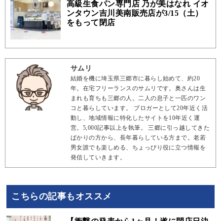
高級生食パン専門店 乃が美はなれ イオ
ンタウン吉川美南販売店が3/15（土）
をもって閉店
サムリ
結婚を機に埼玉県三郷市に暮らし始めて、約20
年。在宅フリーランスのサムリです。奥さんは生
まれも育ちも三郷の人。二人の息子と一匹のワン
コと暮らしています。 ブロガーとして20年近く活
動し、地域情報に特化したサイトを10年近く運
営。5,000記事以上を執筆。 三郷に引っ越してきた
ばかりの方から、長年暮らしている方まで。老若
男女誰でも楽しめる、ちょっぴり役に立つ情報を
発信していきます。
こちらの記事もオススメ