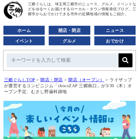
三郷ぐらしは、埼玉県三郷市のニュース、グルメ、イベントな
どをゆる〜くお届けするローカル・タウン情報発信ブログ。三
郷市からおでかけできる市外の近隣地域の情報もご紹介。
ホーム
開店・閉店
ニュース
イベント
グルメ
おでかけ
三郷ぐらしTOP
>
開店・閉店
>
開店（オープン）
>
ライザップ
が運営するコンビニジム「chocoZAP 三郷南口」が3/30（木）オ
ープン予定、むさし野歯科跡地