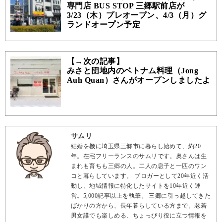
専門店 BUS STOP 三郷駅前店が
3/23（木）プレオープン、4/3（月）グ
ランドオープン予定
【→次の記事】
みさと団地内のベトナム料理（Jong
Auh Quan）さんがオープンしましたよ
サムリ
結婚を機に埼玉県三郷市に暮らし始めて、約20
年。在宅フリーランスのサムリです。奥さんは生
まれも育ちも三郷の人。二人の息子と一匹のワン
コと暮らしています。 ブロガーとして20年近く活
動し、地域情報に特化したサイトを10年近く運
営。5,000記事以上を執筆。 三郷に引っ越してきた
ばかりの方から、長年暮らしている方まで。老若
男女誰でも楽しめる、ちょっぴり役に立つ情報を