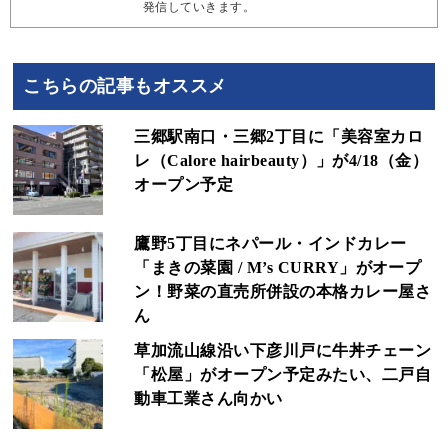
発信していきます。
こちらの記事もオススメ
三郷駅南口・三郷2丁目に「美容室カロ
レ（Calore hairbeauty）」が4/18（金）
オープン予定
鷹野5丁目にネパール・インドカレー
「まきの菜園 / M’s CURRY」がオープ
ン！野菜の直売所併設の本格カレー屋さ
ん
草加流山線沿い下彦川戸に牛丼チェーン
「松屋」がオープン予定みたい、二戸自
動車工業さん向かい