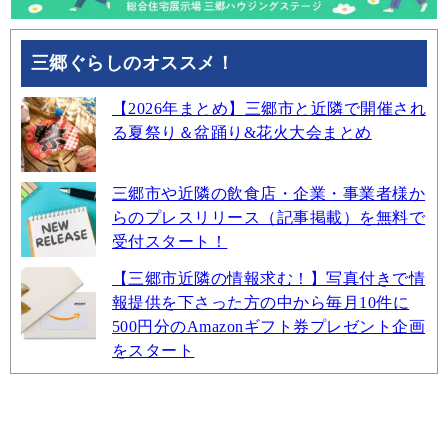
三郷ぐらしのオススメ！
【2026年まとめ】三郷市と近隣で開催され
る夏祭り＆盆踊り&花火大会まとめ
三郷市や近隣の飲食店・企業・事業者様か
らのプレスリリース（記事掲載）を無料で
受付スタート！
【三郷市近隣の情報求む！】写真付きで情
報提供を下さった方の中から毎月10件に
500円分のAmazonギフト券プレゼント企画
をスタート