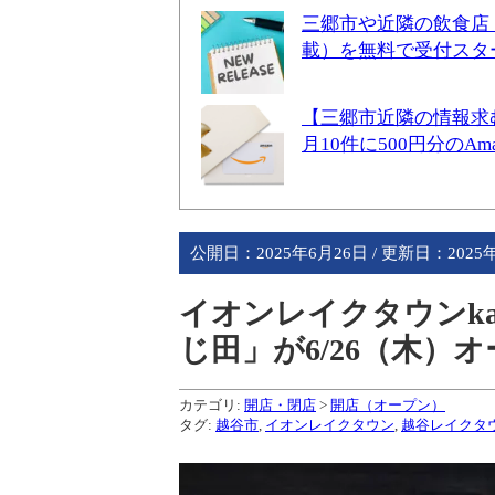
三郷市や近隣の飲食店
載）を無料で受付スタ
【三郷市近隣の情報求
月10件に500円分のA
公開日：
2025年6月26日
/ 更新日：
2025
イオンレイクタウンk
じ田」が6/26（木）
カテゴリ:
開店・閉店
>
開店（オープン）
タグ:
越谷市
,
イオンレイクタウン
,
越谷レイクタ