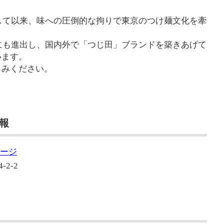
ンして以来、味への圧倒的な拘りで東京のつけ麺文化を牽
スにも進出し、国内外で「つじ田」ブランドを築きあげて
います。
しみください。
情報
ページ
2-2