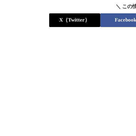
＼ この
X（Twitter）
Faceboo