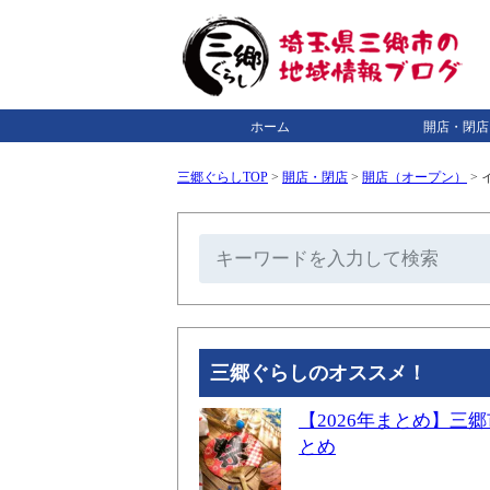
ホーム
開店・閉店
三郷ぐらしTOP
>
開店・閉店
>
開店（オープン）
>
イ
三郷ぐらしのオススメ！
【2026年まとめ】
とめ