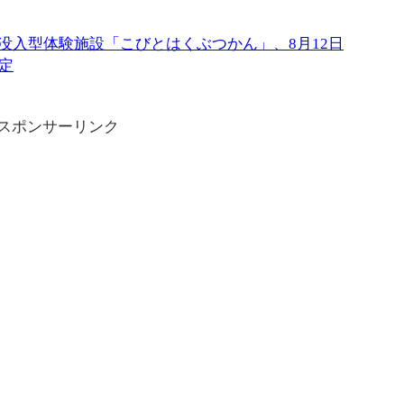
に没入型体験施設「こびとはくぶつかん」、8月12日
定
スポンサーリンク