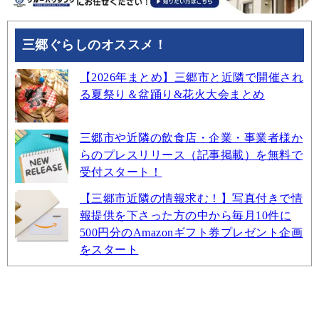
三郷ぐらしのオススメ！
【2026年まとめ】三郷市と近隣で開催され
る夏祭り＆盆踊り&花火大会まとめ
三郷市や近隣の飲食店・企業・事業者様か
らのプレスリリース（記事掲載）を無料で
受付スタート！
【三郷市近隣の情報求む！】写真付きで情
報提供を下さった方の中から毎月10件に
500円分のAmazonギフト券プレゼント企画
をスタート