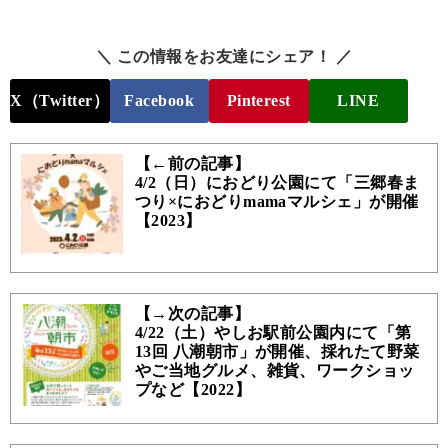
＼ この情報をお友達にシェア！ ／
X（Twitter）
Facebook
Pinterest
LINE
【←前の記事】
4/2（日）におどり公園にて「三郷春ま
つり×におどりmamaマルシェ」が開催
【2023】
【→次の記事】
4/22（土）やしお駅前公園内にて「第
13回 八潮朝市」が開催、採れたて野菜
やご当地グルメ、雑貨、ワークショッ
プなど【2022】