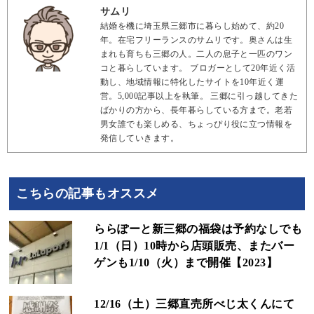
サムリ
結婚を機に埼玉県三郷市に暮らし始めて、約20
年。在宅フリーランスのサムリです。奥さんは生
まれも育ちも三郷の人。二人の息子と一匹のワン
コと暮らしています。 ブロガーとして20年近く活
動し、地域情報に特化したサイトを10年近く運
営。5,000記事以上を執筆。 三郷に引っ越してきた
ばかりの方から、長年暮らしている方まで。老若
男女誰でも楽しめる、ちょっぴり役に立つ情報を
発信していきます。
こちらの記事もオススメ
ららぽーと新三郷の福袋は予約なしでも
1/1（日）10時から店頭販売、またバー
ゲンも1/10（火）まで開催【2023】
12/16（土）三郷直売所べじ太くんにて