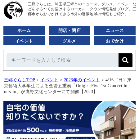
三郷ぐらしは、埼玉県三郷市のニュース、グルメ、イベントな
どをゆる〜くお届けするローカル・タウン情報発信ブログ。三
郷市からおでかけできる市外の近隣地域の情報もご紹介。
ホーム
開店・閉店
ニュース
イベント
グルメ
おでかけ
三郷ぐらしTOP
>
イベント
>
2023年のイベント
>
4/16（日）東
京藝術大学学生による金管五重奏「Onigiri Five 1st Concert in
misato」が鷹野文化センターにて開催【2023】