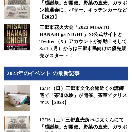
「感謝祭」が開催、野菜の直売、ガラポ
ン抽選会に、バザー、キッチンカーなど
【2023】
三郷市花火大会「2023 MISATO
HANABI ga NIGHT」の公式サイトと
Twitter（X）アカウントが始動！そして
8/21（月）からは三郷市民向けの優先販
売がスタート！
2023年のイベント の最新記事
12/14（日）三郷市文化会館近くの講師
宅で「茶道体験」が開催、茶室でクリス
マス【2023】
12/16（土）三郷直売所べじ太くんにて
「感謝祭」が開催、野菜の直売、ガラポ