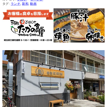
タグ:
ランチ
,
新和
,
動画