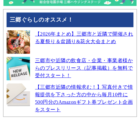
三郷ぐらしのオススメ！
【2026年まとめ】三郷市と近隣で開催され
る夏祭り＆盆踊り&花火大会まとめ
三郷市や近隣の飲食店・企業・事業者様か
らのプレスリリース（記事掲載）を無料で
受付スタート！
【三郷市近隣の情報求む！】写真付きで情
報提供を下さった方の中から毎月10件に
500円分のAmazonギフト券プレゼント企画
をスタート