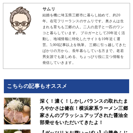
サムリ
結婚を機に埼玉県三郷市に暮らし始めて、約20
年。在宅フリーランスのサムリです。奥さんは生
まれも育ちも三郷の人。二人の息子と一匹のワン
コと暮らしています。 ブロガーとして20年近く活
動し、地域情報に特化したサイトを10年近く運
営。5,000記事以上を執筆。 三郷に引っ越してきた
ばかりの方から、長年暮らしている方まで。老若
男女誰でも楽しめる、ちょっぴり役に立つ情報を
発信していきます。
こちらの記事もオススメ
深く！濃く！しかしバランスの取れたま
ろやかさは健在！横浜家系ラーメン三郷
家さんのブラッシュアップされた醤油全
部乗せをいただいてきたよ！
【ガッツリとお腹いっぱい】山勝角ふじ