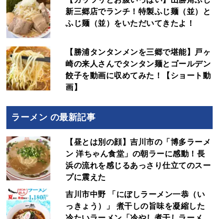
新三郷店でランチ！特製ふじ麺（並）と
ふじ麺（並）をいただいてきたよ！
【勝浦タンタンメンを三郷で堪能】戸ヶ
崎の来人さんでタンタン麺とゴールデン
餃子を動画に収めてみた！【ショート動
画】
ラーメン の最新記事
【昼とは別の顔】吉川市の「博多ラーメ
ン 洋ちゃん食堂」の朝ラーに感動！長
浜の流れを感じるあっさり仕立てのスー
プに震えた
吉川市中野 「にぼしラーメン一恭（い
っきょう）」 煮干しの旨味を凝縮した
冷たいラーメン「冷やし煮干しラーメ