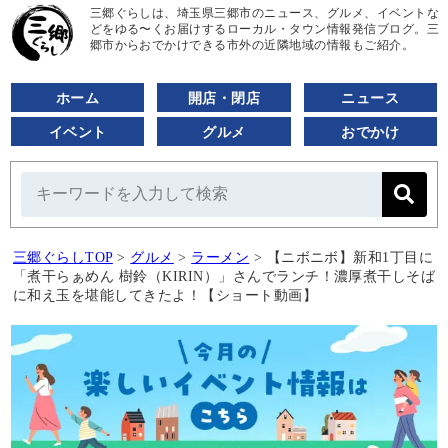
三郷ぐらしは、埼玉県三郷市のニュース、グルメ、イベントな
どをゆる〜くお届けするローカル・タウン情報発信ブログ。三
郷市からおでかけできる市外の近隣地域の情報もご紹介。
ホーム
開店・閉店
ニュース
イベント
グルメ
おでかけ
三郷ぐらしTOP
>
グルメ
>
ラーメン
>
【ニボニボ】新和1丁目に
「煮干らぁめん 樹鈴（KIRIN）」さんでランチ！濃厚煮干しそば
に和え玉を堪能してきたよ！【ショート動画】