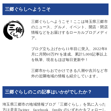
三郷ぐらしへようこそ
三郷ぐらしへようこそ！ここは埼玉県三郷市
のニュース、グルメ、イベント、開店・閉店
情報などをお届けするローカルブログメディ
ア。
ブログ立ち上げから11年目に突入、2022年8
月に月間60万PVを達成。累計5,000記事以上
を執筆、現在もほぼ毎日更新中！
三郷市からおでかけできる八潮や吉川など市
外の近隣地域の情報も紹介しています。
三郷ぐらしのこの記事はいかがでしたか？
埼玉県三郷市の地域情報ブログ「三郷ぐらし」を気に入った
方は是非Twitter、facebook、feedly のいずれかをフォローし