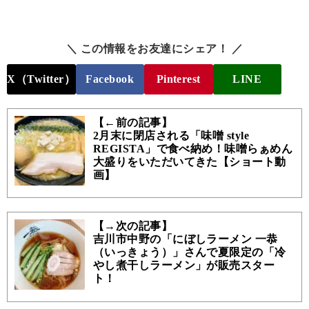
＼ この情報をお友達にシェア！ ／
X（Twitter）
Facebook
Pinterest
LINE
【←前の記事】
2月末に閉店される「味噌 style
REGISTA」で食べ納め！味噌らぁめん
大盛りをいただいてきた【ショート動
画】
【→次の記事】
吉川市中野の「にぼしラーメン 一恭
（いっきょう）」さんで夏限定の「冷
やし煮干しラーメン」が販売スター
ト！