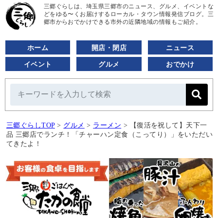
三郷ぐらしは、埼玉県三郷市のニュース、グルメ、イベントな
どをゆる〜くお届けするローカル・タウン情報発信ブログ。三
郷市からおでかけできる市外の近隣地域の情報もご紹介。
ホーム
開店・閉店
ニュース
イベント
グルメ
おでかけ
三郷ぐらしTOP
>
グルメ
>
ラーメン
>
【復活を祝して】天下一
品 三郷店でランチ！「チャーハン定食（こってり）」をいただい
てきたよ！