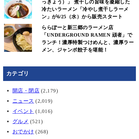
っきょう）」 煮干しの旨味を凝縮した
冷たいラーメン「冷やし煮干しラーメ
ン」が6/25（水）から販売スタート
ららぽーと新三郷のラーメン店
「UNDERGROUND RAMEN 頑者」で
ランチ！濃厚特製つけめんと、濃厚ラー
メン、ジャンボ餃子を堪能！
カテゴリ
開店・閉店
(2,179)
ニュース
(2,019)
イベント
(1,016)
グルメ
(521)
おでかけ
(268)