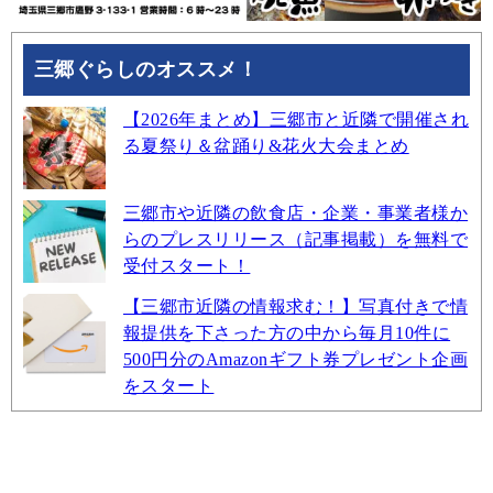
三郷ぐらしのオススメ！
【2026年まとめ】三郷市と近隣で開催され
る夏祭り＆盆踊り&花火大会まとめ
三郷市や近隣の飲食店・企業・事業者様か
らのプレスリリース（記事掲載）を無料で
受付スタート！
【三郷市近隣の情報求む！】写真付きで情
報提供を下さった方の中から毎月10件に
500円分のAmazonギフト券プレゼント企画
をスタート