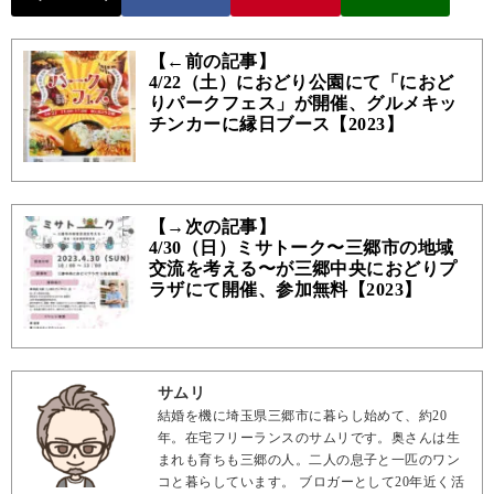
【←前の記事】
4/22（土）におどり公園にて「におど
りパークフェス」が開催、グルメキッ
チンカーに縁日ブース【2023】
【→次の記事】
4/30（日）ミサトーク〜三郷市の地域
交流を考える〜が三郷中央におどりプ
ラザにて開催、参加無料【2023】
サムリ
結婚を機に埼玉県三郷市に暮らし始めて、約20
年。在宅フリーランスのサムリです。奥さんは生
まれも育ちも三郷の人。二人の息子と一匹のワン
コと暮らしています。 ブロガーとして20年近く活