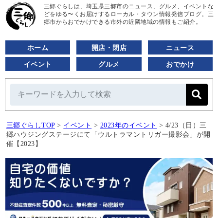
三郷ぐらしは、埼玉県三郷市のニュース、グルメ、イベントな
どをゆる〜くお届けするローカル・タウン情報発信ブログ。三
郷市からおでかけできる市外の近隣地域の情報もご紹介。
ホーム
開店・閉店
ニュース
イベント
グルメ
おでかけ
三郷ぐらしTOP
>
イベント
>
2023年のイベント
>
4/23（日）三
郷ハウジングステージにて「ウルトラマントリガー撮影会」が開
催【2023】