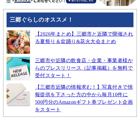
三郷ぐらしのオススメ！
【2026年まとめ】三郷市と近隣で開催され
る夏祭り＆盆踊り&花火大会まとめ
三郷市や近隣の飲食店・企業・事業者様か
らのプレスリリース（記事掲載）を無料で
受付スタート！
【三郷市近隣の情報求む！】写真付きで情
報提供を下さった方の中から毎月10件に
500円分のAmazonギフト券プレゼント企画
をスタート