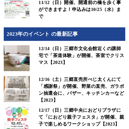
11/12（日）開催、開通前の橋を歩く事
ができますよ！申込みは10/25（水）ま
で
2023年のイベント の最新記事
12/14（日）三郷市文化会館近くの講師
宅で「茶道体験」が開催、茶室でクリス
マス【2023】
12/16（土）三郷直売所べじ太くんにて
「感謝祭」が開催、野菜の直売、ガラポ
ン抽選会に、バザー、キッチンカーなど
【2023】
12/17（日）三郷中央におどりプラザに
て「におどり親子フェスタ」が開催、親
子で楽しめるワークショップ【2023】