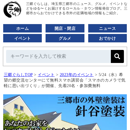
三郷ぐらしは、埼玉県三郷市のニュース、グルメ、イベントな
どをゆる〜くお届けするローカル・タウン情報発信ブログ。三
郷市からおでかけできる市外の近隣地域の情報もご紹介。
ホーム
開店・閉店
ニュース
イベント
グルメ
おでかけ
三郷ぐらしTOP
>
イベント
>
2023年のイベント
>
5/24（水）希
望の郷交流センターにて無料スマホ講習会「スマホのカメラで気
軽に思い出づくり」が開催、先着20名・参加費無料