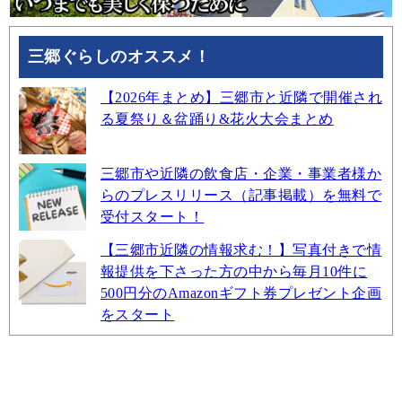
三郷ぐらしのオススメ！
【2026年まとめ】三郷市と近隣で開催され
る夏祭り＆盆踊り&花火大会まとめ
三郷市や近隣の飲食店・企業・事業者様か
らのプレスリリース（記事掲載）を無料で
受付スタート！
【三郷市近隣の情報求む！】写真付きで情
報提供を下さった方の中から毎月10件に
500円分のAmazonギフト券プレゼント企画
をスタート