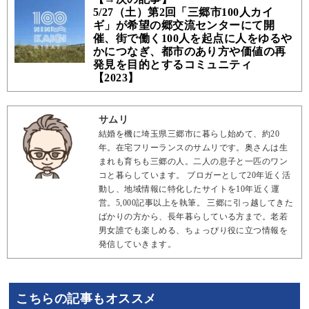
5/27（土）第2回「三郷市100人カイ
ギ」が希望の郷交流センターにて開
催、街で働く100人を起点に人をゆるや
かにつなぎ、都市のあり方や価値の再
発見を目的とするコミュニティ
【2023】
サムリ
結婚を機に埼玉県三郷市に暮らし始めて、約20
年。在宅フリーランスのサムリです。奥さんは生
まれも育ちも三郷の人。二人の息子と一匹のワン
コと暮らしています。 ブロガーとして20年近く活
動し、地域情報に特化したサイトを10年近く運
営。5,000記事以上を執筆。 三郷に引っ越してきた
ばかりの方から、長年暮らしている方まで。老若
男女誰でも楽しめる、ちょっぴり役に立つ情報を
発信していきます。
こちらの記事もオススメ