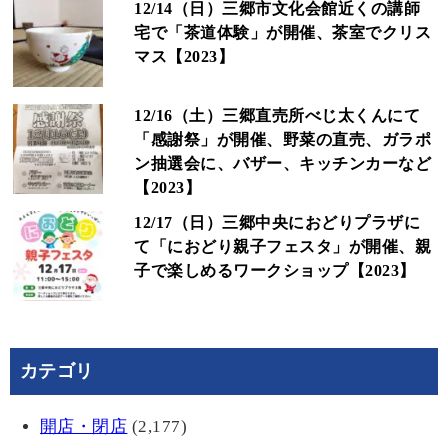
12/14（日）三郷市文化会館近くの講師
宅で「茶道体験」が開催、茶室でクリス
マス【2023】
12/16（土）三郷直売所べじ太くんにて
「感謝祭」が開催、野菜の直売、ガラポ
ン抽選会に、バザー、キッチンカーなど
【2023】
12/17（日）三郷中央におどりプラザに
て「におどり親子フェスタ」が開催、親
子で楽しめるワークショップ【2023】
カテゴリ
開店・閉店
(2,177)