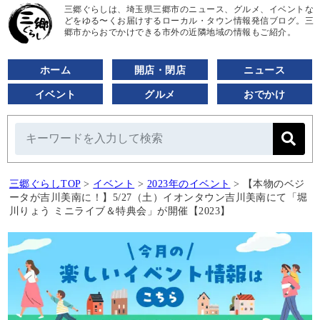
三郷ぐらしは、埼玉県三郷市のニュース、グルメ、イベントな
どをゆる〜くお届けするローカル・タウン情報発信ブログ。三
郷市からおでかけできる市外の近隣地域の情報もご紹介。
ホーム
開店・閉店
ニュース
イベント
グルメ
おでかけ
三郷ぐらしTOP
>
イベント
>
2023年のイベント
>
【本物のベジ
ータが吉川美南に！】5/27（土）イオンタウン吉川美南にて「堀
川りょう ミニライブ＆特典会」が開催【2023】