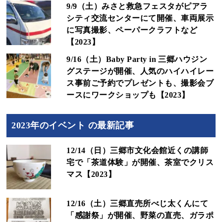
9/9（土）みさと救急フェスタがピアラ
シティ交流センターにて開催、車両展示
に写真撮影、ペーパークラフトなど
【2023】
9/16（土）Baby Party in 三郷ハウジン
グステージが開催、人気のハイハイレー
ス事前ご予約でプレゼントも、撮影会ブ
ースにワークショップも【2023】
2023年のイベント の最新記事
12/14（日）三郷市文化会館近くの講師
宅で「茶道体験」が開催、茶室でクリス
マス【2023】
12/16（土）三郷直売所べじ太くんにて
「感謝祭」が開催、野菜の直売、ガラポ