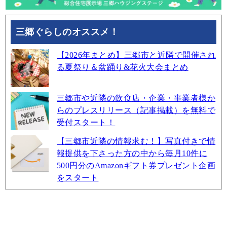
三郷ぐらしのオススメ！
【2026年まとめ】三郷市と近隣で開催され
る夏祭り＆盆踊り&花火大会まとめ
三郷市や近隣の飲食店・企業・事業者様か
らのプレスリリース（記事掲載）を無料で
受付スタート！
【三郷市近隣の情報求む！】写真付きで情
報提供を下さった方の中から毎月10件に
500円分のAmazonギフト券プレゼント企画
をスタート