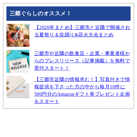
三郷ぐらしのオススメ！
【2026年まとめ】三郷市と近隣で開催され
る夏祭り＆盆踊り&花火大会まとめ
三郷市や近隣の飲食店・企業・事業者様か
らのプレスリリース（記事掲載）を無料で
受付スタート！
【三郷市近隣の情報求む！】写真付きで情
報提供を下さった方の中から毎月10件に
500円分のAmazonギフト券プレゼント企画
をスタート