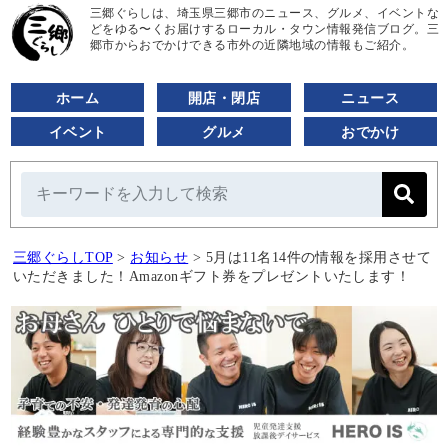
三郷ぐらしは、埼玉県三郷市のニュース、グルメ、イベントな
どをゆる〜くお届けするローカル・タウン情報発信ブログ。三
郷市からおでかけできる市外の近隣地域の情報もご紹介。
ホーム
開店・閉店
ニュース
イベント
グルメ
おでかけ
三郷ぐらしTOP
>
お知らせ
>
5月は11名14件の情報を採用させて
いただきました！Amazonギフト券をプレゼントいたします！