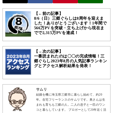
【←前の記事】
8/6（日）三郷ぐらしは8周年を迎えま
した！ありがとうございます！1年間で
566万PVを突破・立ち上げから現在ま
でで2,315万PVを達成！
【→次の記事】
一番読まれたのは〇〇の完成情報！三
郷ぐらし2023年8月の人気記事ランキン
グとアクセス解析結果を発表！
サムリ
結婚を機に埼玉県三郷市に暮らし始めて、約20
年。在宅フリーランスのサムリです。奥さんは生
まれも育ちも三郷の人。二人の息子と一匹のワン
コと暮らしています。 ブロガーとして20年近く活