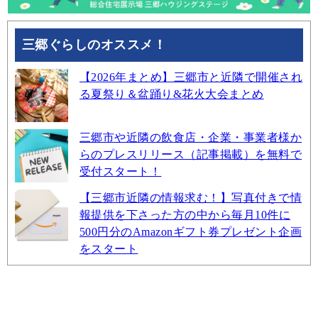
三郷ぐらしのオススメ！
【2026年まとめ】三郷市と近隣で開催され
る夏祭り＆盆踊り&花火大会まとめ
三郷市や近隣の飲食店・企業・事業者様か
らのプレスリリース（記事掲載）を無料で
受付スタート！
【三郷市近隣の情報求む！】写真付きで情
報提供を下さった方の中から毎月10件に
500円分のAmazonギフト券プレゼント企画
をスタート