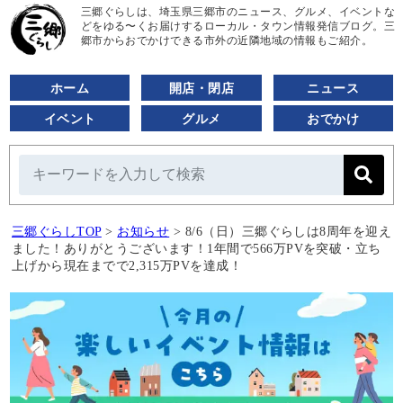
三郷ぐらしは、埼玉県三郷市のニュース、グルメ、イベントな
どをゆる〜くお届けするローカル・タウン情報発信ブログ。三
郷市からおでかけできる市外の近隣地域の情報もご紹介。
ホーム
開店・閉店
ニュース
イベント
グルメ
おでかけ
三郷ぐらしTOP
>
お知らせ
>
8/6（日）三郷ぐらしは8周年を迎え
ました！ありがとうございます！1年間で566万PVを突破・立ち
上げから現在までで2,315万PVを達成！