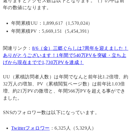
返りますとアクセス数は以下となります。（）の中は前
年の数値になります。
年間累積UU：1,899,617（1,570,024）
年間累積PV：5,669,151（5,454,391）
関連リンク：
8/6（金）三郷ぐらしは7周年を迎えました！
ありがとうございます！1年間で540万PVを突破・立ち上
げから現在までで1,730万PVを達成！
UU（累積訪問者人数）は年間でなんと前年比1.2倍増、約
32万人の増加、PV（累積閲覧ページ数）は前年比1.03倍
増、約21万PVの微増と、年間566万PVを超える事ができ
ました。
SNSのフォロワー数は以下になっています。
Twitterフォロワー
：6,325人（5,329人）