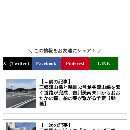
＼ この情報をお友達にシェア！ ／
X（Twitter）
Facebook
Pinterest
LINE
【←前の記事】
三郷流山橋と県道52号越谷流山線を繋
ぐ道路が完成、吉川美南東口からおお
たかの森、柏の葉が繋がる予定【動
画】
【→次の記事】