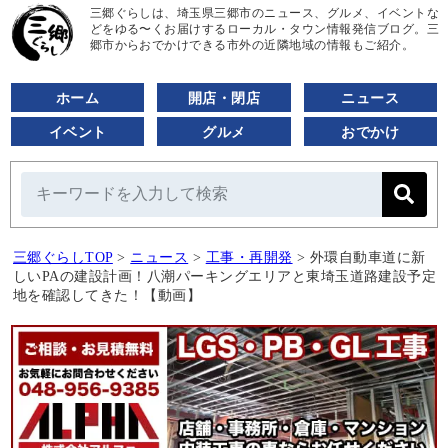
三郷ぐらしは、埼玉県三郷市のニュース、グルメ、イベントな
どをゆる〜くお届けするローカル・タウン情報発信ブログ。三
郷市からおでかけできる市外の近隣地域の情報もご紹介。
ホーム
開店・閉店
ニュース
イベント
グルメ
おでかけ
三郷ぐらしTOP
>
ニュース
>
工事・再開発
>
外環自動車道に新
しいPAの建設計画！八潮パーキングエリアと東埼玉道路建設予定
地を確認してきた！【動画】