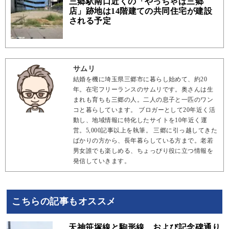
三郷駅南口近くの「やっちゃば三郷
店」跡地は14階建ての共同住宅が建設
される予定
サムリ
結婚を機に埼玉県三郷市に暮らし始めて、約20
年。在宅フリーランスのサムリです。奥さんは生
まれも育ちも三郷の人。二人の息子と一匹のワン
コと暮らしています。 ブロガーとして20年近く活
動し、地域情報に特化したサイトを10年近く運
営。5,000記事以上を執筆。 三郷に引っ越してきた
ばかりの方から、長年暮らしている方まで。老若
男女誰でも楽しめる、ちょっぴり役に立つ情報を
発信していきます。
こちらの記事もオススメ
天神笹塚線と駒形線、および記念碑通り