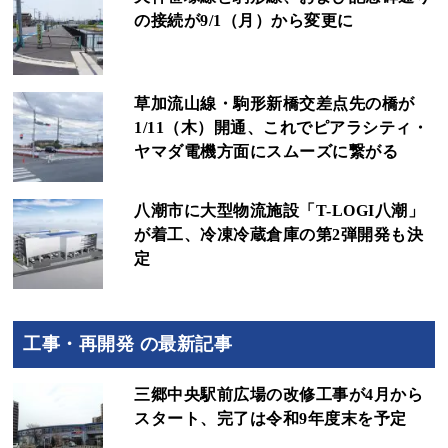
の接続が9/1（月）から変更に
草加流山線・駒形新橋交差点先の橋が
1/11（木）開通、これでピアラシティ・
ヤマダ電機方面にスムーズに繋がる
八潮市に大型物流施設「T-LOGI八潮」
が着工、冷凍冷蔵倉庫の第2弾開発も決
定
工事・再開発 の最新記事
三郷中央駅前広場の改修工事が4月から
スタート、完了は令和9年度末を予定