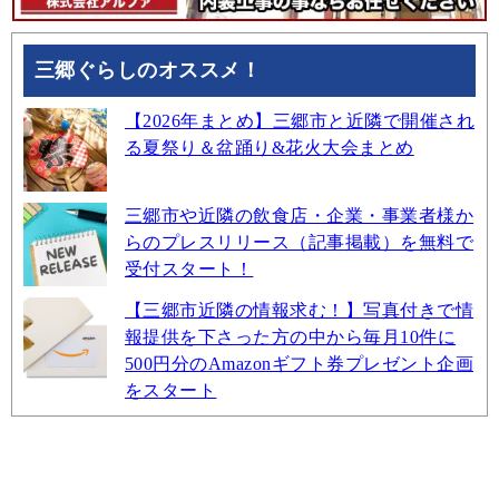
三郷ぐらしのオススメ！
【2026年まとめ】三郷市と近隣で開催され
る夏祭り＆盆踊り&花火大会まとめ
三郷市や近隣の飲食店・企業・事業者様か
らのプレスリリース（記事掲載）を無料で
受付スタート！
【三郷市近隣の情報求む！】写真付きで情
報提供を下さった方の中から毎月10件に
500円分のAmazonギフト券プレゼント企画
をスタート