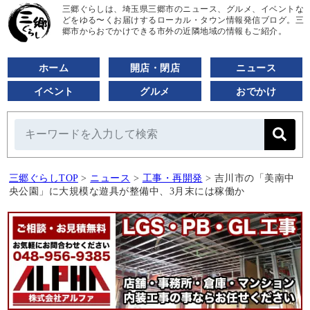
三郷ぐらしは、埼玉県三郷市のニュース、グルメ、イベントな
どをゆる〜くお届けするローカル・タウン情報発信ブログ。三
郷市からおでかけできる市外の近隣地域の情報もご紹介。
ホーム
開店・閉店
ニュース
イベント
グルメ
おでかけ
三郷ぐらしTOP
>
ニュース
>
工事・再開発
>
吉川市の「美南中
央公園」に大規模な遊具が整備中、3月末には稼働か