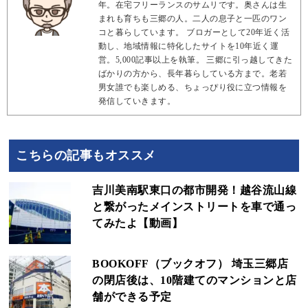
年。在宅フリーランスのサムリです。奥さんは生
まれも育ちも三郷の人。二人の息子と一匹のワン
コと暮らしています。 ブロガーとして20年近く活
動し、地域情報に特化したサイトを10年近く運
営。5,000記事以上を執筆。 三郷に引っ越してきた
ばかりの方から、長年暮らしている方まで。老若
男女誰でも楽しめる、ちょっぴり役に立つ情報を
発信していきます。
こちらの記事もオススメ
吉川美南駅東口の都市開発！越谷流山線
と繋がったメインストリートを車で通っ
てみたよ【動画】
BOOKOFF（ブックオフ） 埼玉三郷店
の閉店後は、10階建てのマンションと店
舗ができる予定