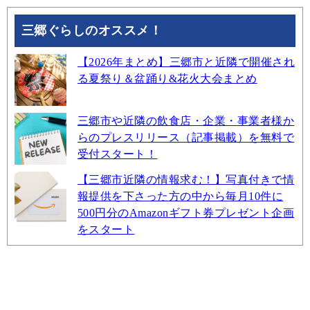
三郷ぐらしのオススメ！
【2026年まとめ】三郷市と近隣で開催され
る夏祭り＆盆踊り&花火大会まとめ
三郷市や近隣の飲食店・企業・事業者様か
らのプレスリリース（記事掲載）を無料で
受付スタート！
【三郷市近隣の情報求む！】写真付きで情
報提供を下さった方の中から毎月10件に
500円分のAmazonギフト券プレゼント企画
をスタート