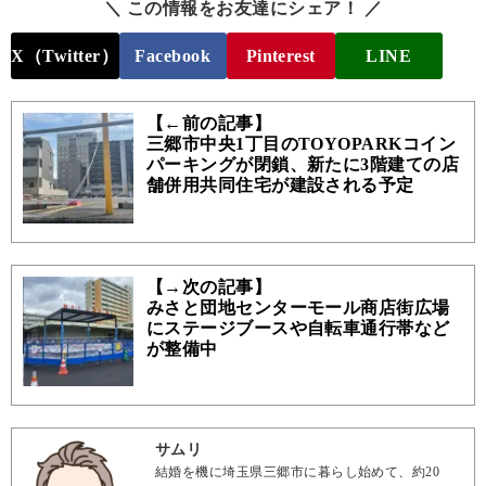
＼ この情報をお友達にシェア！ ／
X（Twitter）
Facebook
Pinterest
LINE
【←前の記事】
三郷市中央1丁目のTOYOPARKコイン
パーキングが閉鎖、新たに3階建ての店
舗併用共同住宅が建設される予定
【→次の記事】
みさと団地センターモール商店街広場
にステージブースや自転車通行帯など
が整備中
サムリ
結婚を機に埼玉県三郷市に暮らし始めて、約20