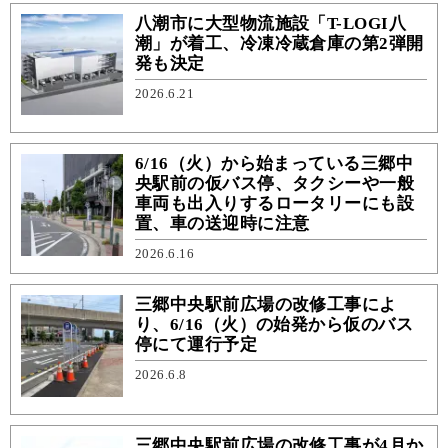
八潮市に大型物流施設「T-LOGI八
潮」が着工、冷凍冷蔵倉庫の第2弾開
発も決定
2026.6.21
6/16（火）から始まっている三郷中
央駅前の仮バス停、タクシーや一般
車両も出入りするロータリーにも設
置、車の送迎時に注意
2026.6.16
三郷中央駅前広場の改修工事によ
り、6/16（火）の始発から仮のバス
停にて運行予定
2026.6.8
三郷中央駅前広場の改修工事が4月か