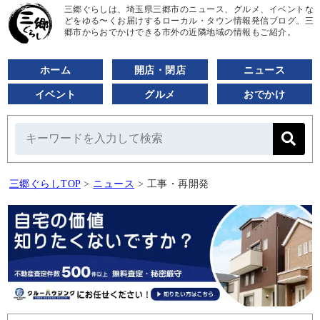
三郷ぐらしは、埼玉県三郷市のニュース、グルメ、イベントな
どをゆる〜くお届けするローカル・タウン情報発信ブログ。三
郷市からおでかけできる市外の近隣地域の情報もご紹介。
ホーム
開店・閉店
ニュース
イベント
グルメ
おでかけ
三郷ぐらしTOP
>
ニュース
>
工事・再開発