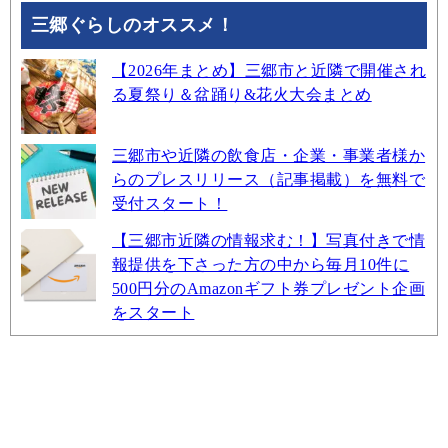
三郷ぐらしのオススメ！
【2026年まとめ】三郷市と近隣で開催され
る夏祭り＆盆踊り&花火大会まとめ
三郷市や近隣の飲食店・企業・事業者様か
らのプレスリリース（記事掲載）を無料で
受付スタート！
【三郷市近隣の情報求む！】写真付きで情
報提供を下さった方の中から毎月10件に
500円分のAmazonギフト券プレゼント企画
をスタート