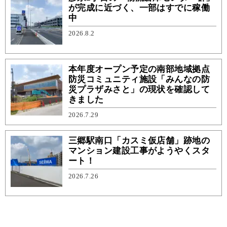
が完成に近づく、一部はすでに稼働
中
2026.8.2
本年度オープン予定の南部地域拠点
防災コミュニティ施設「みんなの防
災プラザみさと」の現状を確認して
きました
2026.7.29
三郷駅南口「カスミ仮店舗」跡地の
マンション建設工事がようやくスタ
ート！
2026.7.26