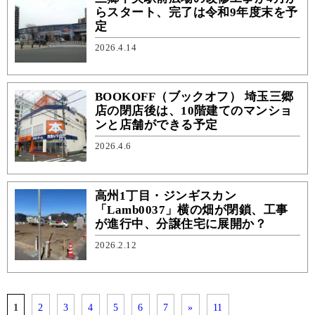
らスタート、完了は令和9年度末を予
定
2026.4.14
BOOKOFF（ブックオフ） 埼玉三郷
店の閉店後は、10階建てのマンショ
ンと店舗ができる予定
2026.4.6
高州1丁目・ジンギスカン
「Lamb0037」横の畑が閉鎖、工事
が進行中、分譲住宅に展開か？
2026.2.12
1
2
3
4
5
6
7
»
11