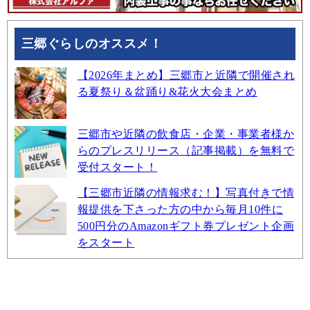
三郷ぐらしのオススメ！
【2026年まとめ】三郷市と近隣で開催され
る夏祭り＆盆踊り&花火大会まとめ
三郷市や近隣の飲食店・企業・事業者様か
らのプレスリリース（記事掲載）を無料で
受付スタート！
【三郷市近隣の情報求む！】写真付きで情
報提供を下さった方の中から毎月10件に
500円分のAmazonギフト券プレゼント企画
をスタート