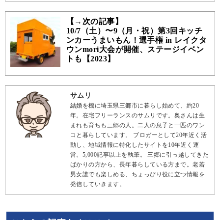
【→次の記事】
10/7（土）〜9（月・祝）第3回キッチ
ンカーうまいもん！選手権 in レイクタ
ウンmori大会が開催、ステージイベン
トも【2023】
サムリ
結婚を機に埼玉県三郷市に暮らし始めて、約20
年。在宅フリーランスのサムリです。奥さんは生
まれも育ちも三郷の人。二人の息子と一匹のワン
コと暮らしています。 ブロガーとして20年近く活
動し、地域情報に特化したサイトを10年近く運
営。5,000記事以上を執筆。 三郷に引っ越してきた
ばかりの方から、長年暮らしている方まで。老若
男女誰でも楽しめる、ちょっぴり役に立つ情報を
発信していきます。