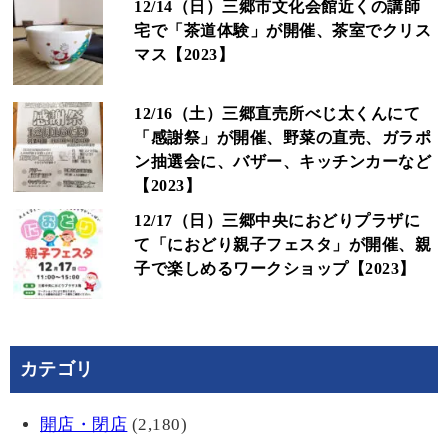
12/14（日）三郷市文化会館近くの講師
宅で「茶道体験」が開催、茶室でクリス
マス【2023】
12/16（土）三郷直売所べじ太くんにて
「感謝祭」が開催、野菜の直売、ガラポ
ン抽選会に、バザー、キッチンカーなど
【2023】
12/17（日）三郷中央におどりプラザに
て「におどり親子フェスタ」が開催、親
子で楽しめるワークショップ【2023】
カテゴリ
開店・閉店
(2,180)