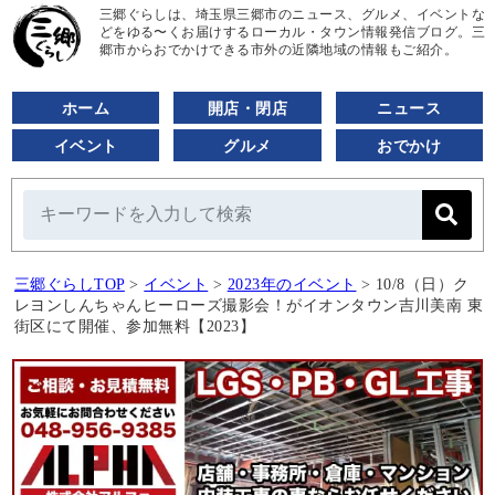
三郷ぐらしは、埼玉県三郷市のニュース、グルメ、イベントな
どをゆる〜くお届けするローカル・タウン情報発信ブログ。三
郷市からおでかけできる市外の近隣地域の情報もご紹介。
ホーム
開店・閉店
ニュース
イベント
グルメ
おでかけ
三郷ぐらしTOP
>
イベント
>
2023年のイベント
>
10/8（日）ク
レヨンしんちゃんヒーローズ撮影会！がイオンタウン吉川美南 東
街区にて開催、参加無料【2023】