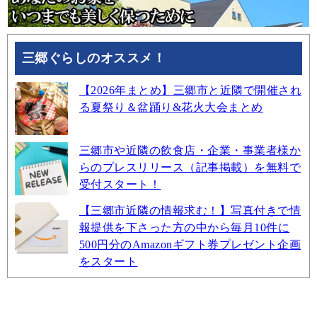
三郷ぐらしのオススメ！
【2026年まとめ】三郷市と近隣で開催され
る夏祭り＆盆踊り&花火大会まとめ
三郷市や近隣の飲食店・企業・事業者様か
らのプレスリリース（記事掲載）を無料で
受付スタート！
【三郷市近隣の情報求む！】写真付きで情
報提供を下さった方の中から毎月10件に
500円分のAmazonギフト券プレゼント企画
をスタート