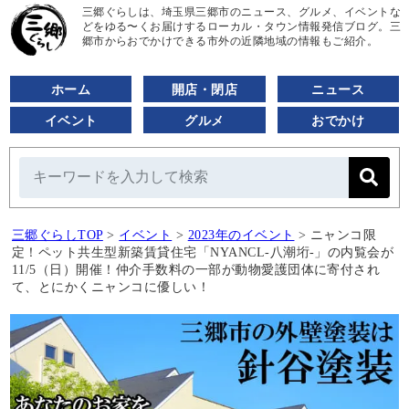
三郷ぐらしは、埼玉県三郷市のニュース、グルメ、イベントな
どをゆる〜くお届けするローカル・タウン情報発信ブログ。三
郷市からおでかけできる市外の近隣地域の情報もご紹介。
ホーム
開店・閉店
ニュース
イベント
グルメ
おでかけ
三郷ぐらしTOP
>
イベント
>
2023年のイベント
>
ニャンコ限
定！ペット共生型新築賃貸住宅「NYANCL-八潮垳-」の内覧会が
11/5（日）開催！仲介手数料の一部が動物愛護団体に寄付され
て、とにかくニャンコに優しい！