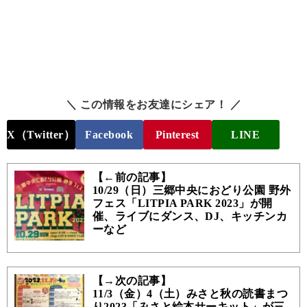
＼ この情報をお友達にシェア！ ／
X（Twitter）
Facebook
Pinterest
LINE
【←前の記事】
10/29（日）三郷中央におどり公園 野外
フェス「LITPIA PARK 2023」が開
催、ライブにダンス、DJ、キッチンカ
ーなど
【→次の記事】
11/3（金）4（土）みさと秋の読書まつ
り2023「みさと絵本サーキット」が三