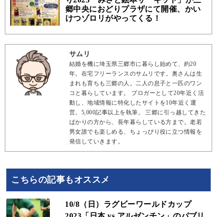
郷中央におどりプラザにて開催、かい
けつゾロリがやってくる！
サムリ
結婚を機に埼玉県三郷市に暮らし始めて、約20
年。在宅フリーランスのサムリです。奥さんは生
まれも育ちも三郷の人。二人の息子と一匹のワン
コと暮らしています。 ブロガーとして20年近く活
動し、地域情報に特化したサイトを10年近く運
営。5,000記事以上を執筆。 三郷に引っ越してきた
ばかりの方から、長年暮らしている方まで。老若
男女誰でも楽しめる、ちょっぴり役に立つ情報を
発信していきます。
こちらの記事もオススメ
10/8（日）ラグビーワールドカップ
2023「日本 vs アルゼンチン」のパブリ