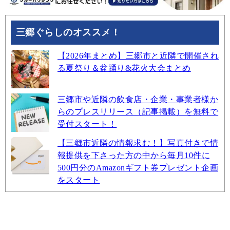
三郷ぐらしのオススメ！
【2026年まとめ】三郷市と近隣で開催され
る夏祭り＆盆踊り&花火大会まとめ
三郷市や近隣の飲食店・企業・事業者様か
らのプレスリリース（記事掲載）を無料で
受付スタート！
【三郷市近隣の情報求む！】写真付きで情
報提供を下さった方の中から毎月10件に
500円分のAmazonギフト券プレゼント企画
をスタート