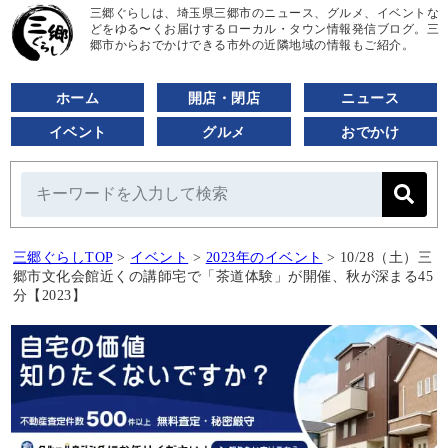
三郷ぐらしは、埼玉県三郷市のニュース、グルメ、イベントな
どをゆる〜くお届けするローカル・タウン情報発信ブログ。三
郷市からおでかけできる市外の近隣地域の情報もご紹介。
ホーム
開店・閉店
ニュース
イベント
グルメ
おでかけ
三郷ぐらしTOP
>
イベント
>
2023年のイベント
>
10/28（土）三
郷市文化会館近くの講師宅で「茶道体験」が開催、秋が深まる45
分【2023】