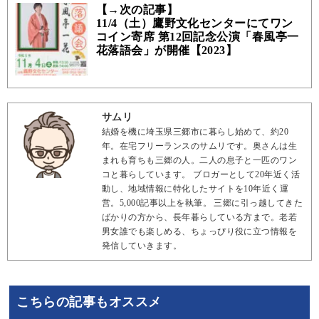
【→次の記事】
11/4（土）鷹野文化センターにてワン
コイン寄席 第12回記念公演「春風亭一
花落語会」が開催【2023】
サムリ
結婚を機に埼玉県三郷市に暮らし始めて、約20
年。在宅フリーランスのサムリです。奥さんは生
まれも育ちも三郷の人。二人の息子と一匹のワン
コと暮らしています。 ブロガーとして20年近く活
動し、地域情報に特化したサイトを10年近く運
営。5,000記事以上を執筆。 三郷に引っ越してきた
ばかりの方から、長年暮らしている方まで。老若
男女誰でも楽しめる、ちょっぴり役に立つ情報を
発信していきます。
こちらの記事もオススメ