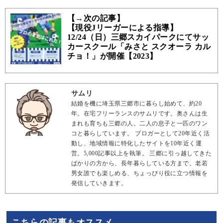
【→次の記事】
【現役Jリーガーによる指導】
12/24（日）三郷スカイパークにてサッ
カースクール「みさと スクオーラ カル
チョ！」が開催【2023】
サムリ
結婚を機に埼玉県三郷市に暮らし始めて、約20
年。在宅フリーランスのサムリです。奥さんは生
まれも育ちも三郷の人。二人の息子と一匹のワン
コと暮らしています。 ブロガーとして20年近く活
動し、地域情報に特化したサイトを10年近く運
営。5,000記事以上を執筆。 三郷に引っ越してきた
ばかりの方から、長年暮らしている方まで。老若
男女誰でも楽しめる、ちょっぴり役に立つ情報を
発信していきます。
こちらの記事もオススメ