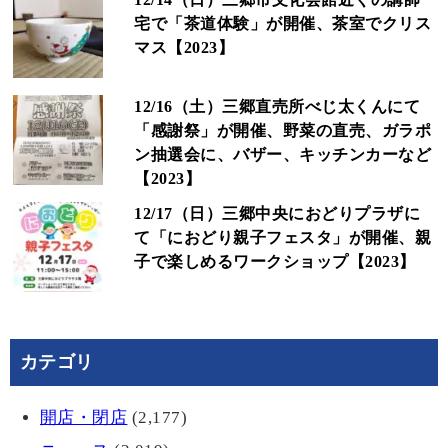
宅で「茶道体験」が開催、茶室でクリス
マス【2023】
12/16（土）三郷直売所べじ太くんにて
「感謝祭」が開催、野菜の直売、ガラポ
ン抽選会に、バザー、キッチンカーなど
【2023】
12/17（日）三郷中央におどりプラザに
て「におどり親子フェスタ」が開催、親
子で楽しめるワークショップ【2023】
カテゴリ
開店・閉店
(2,177)