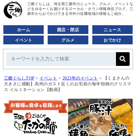
三郷ぐらしは、埼玉県三郷市のニュース、グルメ、イベントな
どをゆる〜くお届けするローカル・タウン情報発信ブログ。三
郷市からおでかけできる市外の近隣地域の情報もご紹介。
ホーム
開店・閉店
ニュース
イベント
グルメ
おでかけ
三郷ぐらしTOP
>
イベント
>
2023年のイベント
>
【くまさんの
大きさに感動】高州のガスト近くのお宅前の毎年恒例のクリスマ
ス イルミネーション【動画】