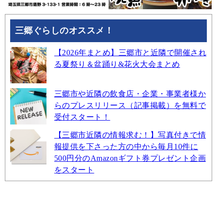
三郷ぐらしのオススメ！
【2026年まとめ】三郷市と近隣で開催され
る夏祭り＆盆踊り&花火大会まとめ
三郷市や近隣の飲食店・企業・事業者様か
らのプレスリリース（記事掲載）を無料で
受付スタート！
【三郷市近隣の情報求む！】写真付きで情
報提供を下さった方の中から毎月10件に
500円分のAmazonギフト券プレゼント企画
をスタート