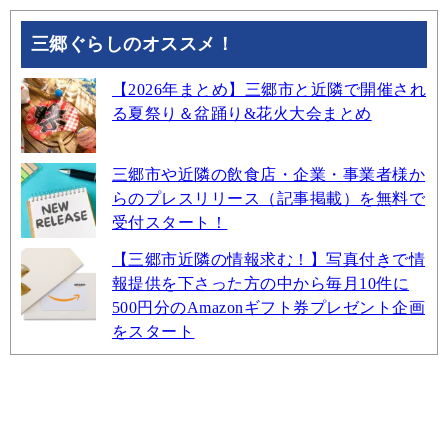
三郷ぐらしのオススメ！
【2026年まとめ】三郷市と近隣で開催され
る夏祭り＆盆踊り&花火大会まとめ
三郷市や近隣の飲食店・企業・事業者様か
らのプレスリリース（記事掲載）を無料で
受付スタート！
【三郷市近隣の情報求む！】写真付きで情
報提供を下さった方の中から毎月10件に
500円分のAmazonギフト券プレゼント企画
をスタート