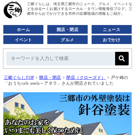
三郷ぐらしは、埼玉県三郷市のニュース、グルメ、イベントな
どをゆる〜くお届けするローカル・タウン情報発信ブログ。三
郷市からおでかけできる市外の近隣地域の情報もご紹介。
ホーム
開店・閉店
ニュース
イベント
グルメ
おでかけ
三郷ぐらしTOP
>
開店・閉店
>
閉店（クローズド）
>
戸ケ崎の
「おうちcafe anela～アネラ」さんが閉店されていました