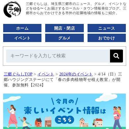
三郷ぐらしは、埼玉県三郷市のニュース、グルメ、イベントな
どをゆる〜くお届けするローカル・タウン情報発信ブログ。三
郷市からおでかけできる市外の近隣地域の情報もご紹介。
ホーム
開店・閉店
ニュース
イベント
グルメ
おでかけ
三郷ぐらしTOP
>
イベント
>
2024年のイベント
>
4/14（日）三
郷ハウジングステージにて「春の多肉植物寄せ植え教室」が開
催、参加無料【2024】