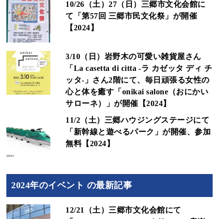
10/26（土）27（日）三郷市文化会館に
て「第57回 三郷市民文化祭」が開催
【2024】
3/10（日）岩野木の可愛い雑貨屋さん
「La casetta di citta -ラ カゼッタ ディ チ
ッタ-」さん2階にて、毎日頑張る女性の
心と体を癒す「onikai salone（おにかい
サローネ）」が開催【2024】
11/2（土）三郷ハウジングステージにて
「新幹線と遊べるパーク」が開催、参加
無料【2024】
2024年のイベント の最新記事
12/21（土）三郷市文化会館にて