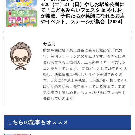
4/20（土）21（日）やしお駅前公園に
て「こどもみらいフェスタ in やしお」
が開催、子供たちが笑顔になれるお店
やイベント、ステージが集合【2024】
サムリ
結婚を機に埼玉県三郷市に暮らし始めて、約20
年。在宅フリーランスのサムリです。奥さんは生
まれも育ちも三郷の人。二人の息子と一匹のワン
コと暮らしています。 ブロガーとして20年近く活
動し、地域情報に特化したサイトを10年近く運
営。5,000記事以上を執筆。 三郷に引っ越してきた
ばかりの方から、長年暮らしている方まで。老若
男女誰でも楽しめる、ちょっぴり役に立つ情報を
発信していきます。
こちらの記事もオススメ