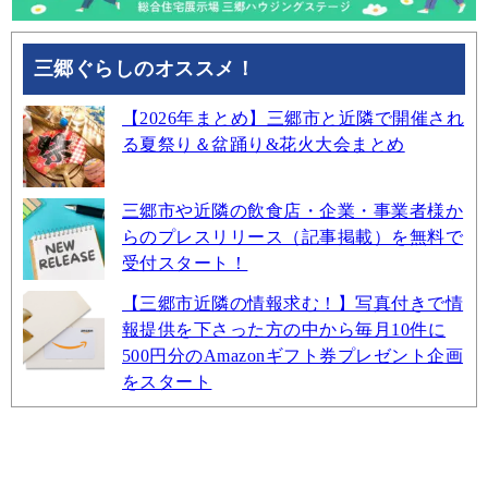
三郷ぐらしのオススメ！
【2026年まとめ】三郷市と近隣で開催され
る夏祭り＆盆踊り&花火大会まとめ
三郷市や近隣の飲食店・企業・事業者様か
らのプレスリリース（記事掲載）を無料で
受付スタート！
【三郷市近隣の情報求む！】写真付きで情
報提供を下さった方の中から毎月10件に
500円分のAmazonギフト券プレゼント企画
をスタート