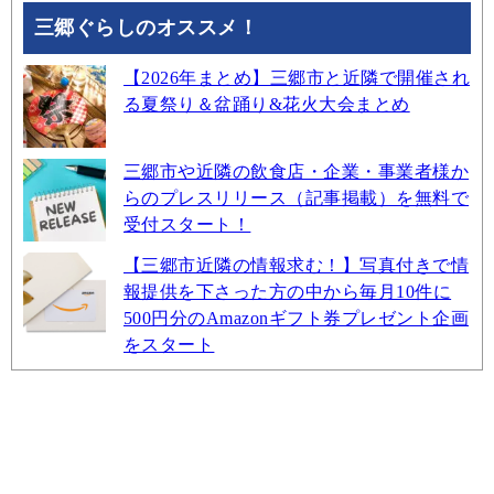
三郷ぐらしのオススメ！
【2026年まとめ】三郷市と近隣で開催され
る夏祭り＆盆踊り&花火大会まとめ
三郷市や近隣の飲食店・企業・事業者様か
らのプレスリリース（記事掲載）を無料で
受付スタート！
【三郷市近隣の情報求む！】写真付きで情
報提供を下さった方の中から毎月10件に
500円分のAmazonギフト券プレゼント企画
をスタート