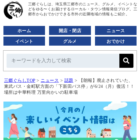
三郷ぐらしは、埼玉県三郷市のニュース、グルメ、イベントな
どをゆる〜くお届けするローカル・タウン情報発信ブログ。三
郷市からおでかけできる市外の近隣地域の情報もご紹介。
ホーム
開店・閉店
ニュース
イベント
グルメ
おでかけ
三郷ぐらしTOP
>
ニュース
>
話題
>
【朗報】廃止されていた、
東武バス・金町駅方面の「下新田バス停」が6/24（月）復活！！
場所は中華料理 万里向かいの駐車場