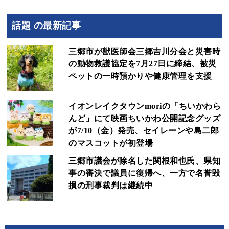
話題 の最新記事
三郷市が獣医師会三郷吉川分会と災害時
の動物救護協定を7月27日に締結、被災
ペットの一時預かりや健康管理を支援
イオンレイクタウンmoriの「ちいかわら
んど」にて映画ちいかわ公開記念グッズ
が7/10（金）発売、セイレーンや島二郎
のマスコットが初登場
三郷市議会が除名した関根和也氏、県知
事の審決で議員に復帰へ、一方で名誉毀
損の刑事裁判は継続中