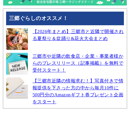
三郷ぐらしのオススメ！
【2026年まとめ】三郷市と近隣で開催され
る夏祭り＆盆踊り&花火大会まとめ
三郷市や近隣の飲食店・企業・事業者様か
らのプレスリリース（記事掲載）を無料で
受付スタート！
【三郷市近隣の情報求む！】写真付きで情
報提供を下さった方の中から毎月10件に
500円分のAmazonギフト券プレゼント企画
をスタート