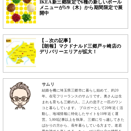
IKEA新三郷限定で6種の新しいボール
メニューが5/9（木）から期間限定で展
開中
【→次の記事】
【朗報】マクドナルド三郷戸ヶ崎店の
デリバリーエリアが拡大！
サムリ
結婚を機に埼玉県三郷市に暮らし始めて、約20
年。在宅フリーランスのサムリです。奥さんは生
まれも育ちも三郷の人。二人の息子と一匹のワン
コと暮らしています。 ブロガーとして20年近く活
動し、地域情報に特化したサイトを10年近く運
営。5,000記事以上を執筆。 三郷に引っ越してきた
ばかりの方から、長年暮らしている方まで。老若