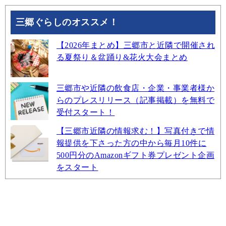
三郷ぐらしのオススメ！
【2026年まとめ】三郷市と近隣で開催され
る夏祭り＆盆踊り&花火大会まとめ
三郷市や近隣の飲食店・企業・事業者様か
らのプレスリリース（記事掲載）を無料で
受付スタート！
【三郷市近隣の情報求む！】写真付きで情
報提供を下さった方の中から毎月10件に
500円分のAmazonギフト券プレゼント企画
をスタート