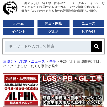
三郷ぐらしは、埼玉県三郷市のニュース、グルメ、イベントな
どをゆる〜くお届けするローカル・タウン情報発信ブログ。三
郷市からおでかけできる市外の近隣地域の情報もご紹介。
ホーム
開店・閉店
ニュース
イベント
グルメ
おでかけ
三郷ぐらしTOP
>
ニュース
>
事件
>
6/26（水）三郷市栄5丁目、
バイクによるひったくり事件が発生