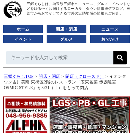
三郷ぐらしは、埼玉県三郷市のニュース、グルメ、イベントな
どをゆる〜くお届けするローカル・タウン情報発信ブログ。三
郷市からおでかけできる市外の近隣地域の情報もご紹介。
ホーム
開店・閉店
ニュース
イベント
グルメ
おでかけ
三郷ぐらしTOP
>
開店・閉店
>
閉店（クローズド）
>
イオンタ
ウン吉川美南 東街区2階のレストラン「広東名菜 赤坂離宮
OSMIC STYLE」が8/31（土）をもって閉店