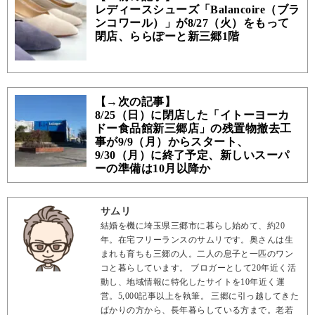
レディースシューズ「Balancoire（ブラ
ンコワール）」が8/27（火）をもって
閉店、ららぽーと新三郷1階
【→次の記事】
8/25（日）に閉店した「イトーヨーカ
ドー食品館新三郷店」の残置物撤去工
事が9/9（月）からスタート、
9/30（月）に終了予定、新しいスーパ
ーの準備は10月以降か
サムリ
結婚を機に埼玉県三郷市に暮らし始めて、約20
年。在宅フリーランスのサムリです。奥さんは生
まれも育ちも三郷の人。二人の息子と一匹のワン
コと暮らしています。 ブロガーとして20年近く活
動し、地域情報に特化したサイトを10年近く運
営。5,000記事以上を執筆。 三郷に引っ越してきた
ばかりの方から、長年暮らしている方まで。老若