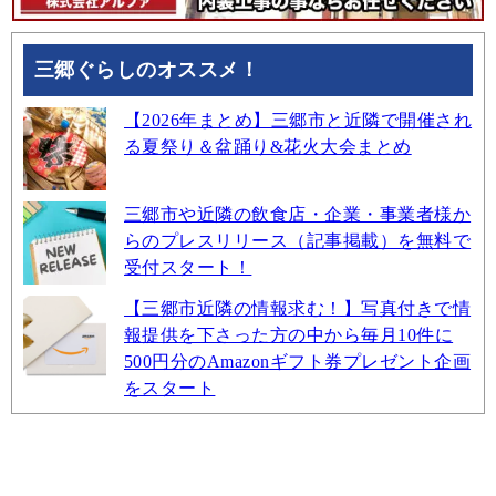
三郷ぐらしのオススメ！
【2026年まとめ】三郷市と近隣で開催され
る夏祭り＆盆踊り&花火大会まとめ
三郷市や近隣の飲食店・企業・事業者様か
らのプレスリリース（記事掲載）を無料で
受付スタート！
【三郷市近隣の情報求む！】写真付きで情
報提供を下さった方の中から毎月10件に
500円分のAmazonギフト券プレゼント企画
をスタート