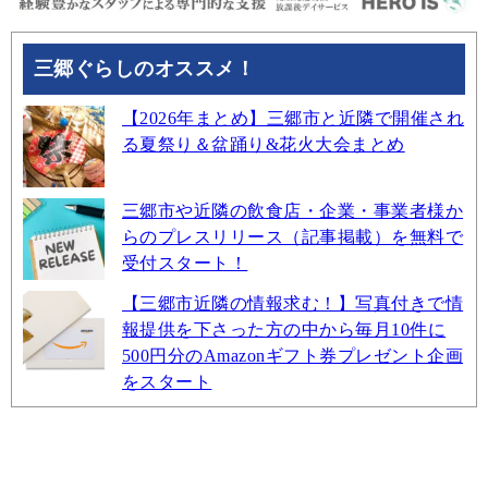
三郷ぐらしのオススメ！
【2026年まとめ】三郷市と近隣で開催され
る夏祭り＆盆踊り&花火大会まとめ
三郷市や近隣の飲食店・企業・事業者様か
らのプレスリリース（記事掲載）を無料で
受付スタート！
【三郷市近隣の情報求む！】写真付きで情
報提供を下さった方の中から毎月10件に
500円分のAmazonギフト券プレゼント企画
をスタート