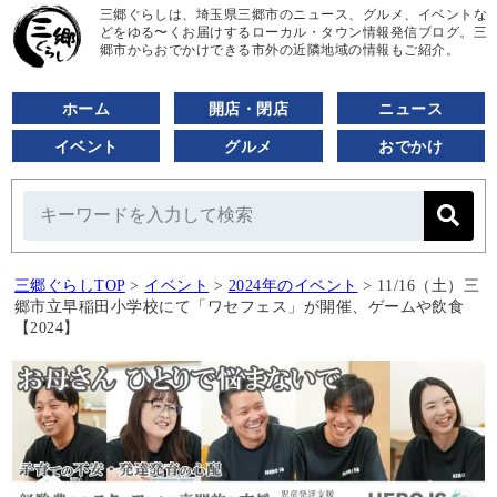
三郷ぐらしは、埼玉県三郷市のニュース、グルメ、イベントな
どをゆる〜くお届けするローカル・タウン情報発信ブログ。三
郷市からおでかけできる市外の近隣地域の情報もご紹介。
ホーム
開店・閉店
ニュース
イベント
グルメ
おでかけ
三郷ぐらしTOP
>
イベント
>
2024年のイベント
>
11/16（土）三
郷市立早稲田小学校にて「ワセフェス」が開催、ゲームや飲食
【2024】