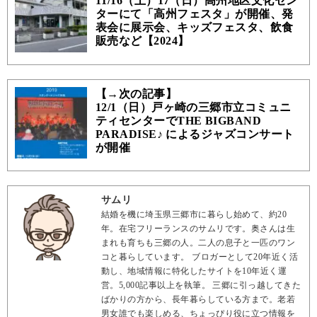
11/16（土）17（日）高州地区文化セン
ターにて「高州フェスタ」が開催、発
表会に展示会、キッズフェスタ、飲食
販売など【2024】
【→次の記事】
12/1（日）戸ヶ崎の三郷市立コミュニ
ティセンターでTHE BIGBAND
PARADISE♪ によるジャズコンサート
が開催
サムリ
結婚を機に埼玉県三郷市に暮らし始めて、約20
年。在宅フリーランスのサムリです。奥さんは生
まれも育ちも三郷の人。二人の息子と一匹のワン
コと暮らしています。 ブロガーとして20年近く活
動し、地域情報に特化したサイトを10年近く運
営。5,000記事以上を執筆。 三郷に引っ越してきた
ばかりの方から、長年暮らしている方まで。老若
男女誰でも楽しめる、ちょっぴり役に立つ情報を