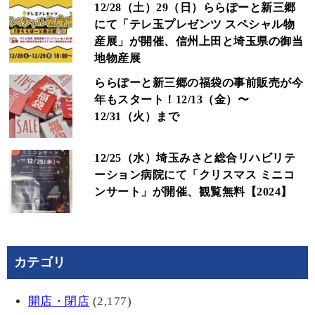
12/28（土）29（日）ららぽーと新三郷
にて「テレ玉プレゼンツ スペシャル物
産展」が開催、信州上田と埼玉県の御当
地物産展
ららぽーと新三郷の福袋の事前販売が今
年もスタート！12/13（金）〜
12/31（火）まで
12/25（水）埼玉みさと総合リハビリテ
ーション病院にて「クリスマス ミニコ
ンサート」が開催、観覧無料【2024】
カテゴリ
開店・閉店
(2,177)