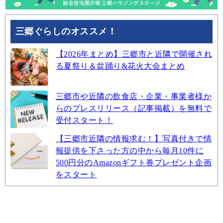
三郷ぐらしのオススメ！
【2026年まとめ】三郷市と近隣で開催され
る夏祭り＆盆踊り&花火大会まとめ
三郷市や近隣の飲食店・企業・事業者様か
らのプレスリリース（記事掲載）を無料で
受付スタート！
【三郷市近隣の情報求む！】写真付きで情
報提供を下さった方の中から毎月10件に
500円分のAmazonギフト券プレゼント企画
をスタート