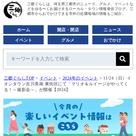
三郷ぐらしは、埼玉県三郷市のニュース、グルメ、イベントな
どをゆる〜くお届けするローカル・タウン情報発信ブログ。三
郷市からおでかけできる市外の近隣地域の情報もご紹介。
ホーム
開店・閉店
ニュース
イベント
グルメ
おでかけ
三郷ぐらしTOP
>
イベント
>
2024年のイベント
>
11/24（日）イ
オンタウン吉川美南 東街区にて「マリオ＆ルイージがやってく
る！～撮影会～」が開催【2024】