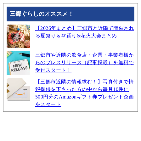
三郷ぐらしのオススメ！
【2026年まとめ】三郷市と近隣で開催され
る夏祭り＆盆踊り&花火大会まとめ
三郷市や近隣の飲食店・企業・事業者様か
らのプレスリリース（記事掲載）を無料で
受付スタート！
【三郷市近隣の情報求む！】写真付きで情
報提供を下さった方の中から毎月10件に
500円分のAmazonギフト券プレゼント企画
をスタート