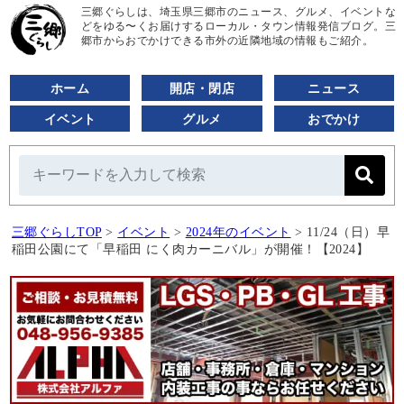
三郷ぐらしは、埼玉県三郷市のニュース、グルメ、イベントな
どをゆる〜くお届けするローカル・タウン情報発信ブログ。三
郷市からおでかけできる市外の近隣地域の情報もご紹介。
ホーム
開店・閉店
ニュース
イベント
グルメ
おでかけ
三郷ぐらしTOP
>
イベント
>
2024年のイベント
>
11/24（日）早
稲田公園にて「早稲田 にく肉カーニバル」が開催！【2024】