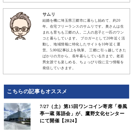
サムリ
結婚を機に埼玉県三郷市に暮らし始めて、約20
年。在宅フリーランスのサムリです。奥さんは生
まれも育ちも三郷の人。二人の息子と一匹のワン
コと暮らしています。 ブロガーとして20年近く活
動し、地域情報に特化したサイトを10年近く運
営。5,000記事以上を執筆。 三郷に引っ越してきた
ばかりの方から、長年暮らしている方まで。老若
男女誰でも楽しめる、ちょっぴり役に立つ情報を
発信していきます。
こちらの記事もオススメ
7/27（土）第15回ワンコイン寄席「春風
亭一蔵 落語会」が、鷹野文化センター
にて開催【2024】