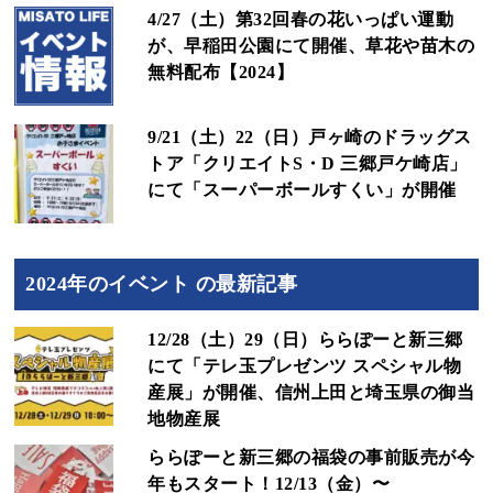
4/27（土）第32回春の花いっぱい運動
が、早稲田公園にて開催、草花や苗木の
無料配布【2024】
9/21（土）22（日）戸ヶ崎のドラッグス
トア「クリエイトS・D 三郷戸ケ崎店」
にて「スーパーボールすくい」が開催
2024年のイベント の最新記事
12/28（土）29（日）ららぽーと新三郷
にて「テレ玉プレゼンツ スペシャル物
産展」が開催、信州上田と埼玉県の御当
地物産展
ららぽーと新三郷の福袋の事前販売が今
年もスタート！12/13（金）〜