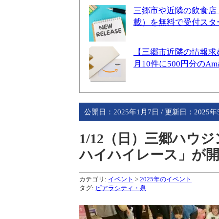
三郷市や近隣の飲食店
載）を無料で受付スタ
【三郷市近隣の情報求
月10件に500円分のA
公開日：
2025年1月7日
/ 更新日：
2025
1/12（日）三郷ハウジン
ハイハイレース」が開催
カテゴリ:
イベント
>
2025年のイベント
タグ:
ピアラシティ・泉