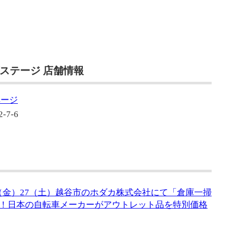
ステージ 店舗情報
ページ
7-6
6（金）27（土）越谷市のホダカ株式会社にて「倉庫一掃
！日本の自転車メーカーがアウトレット品を特別価格