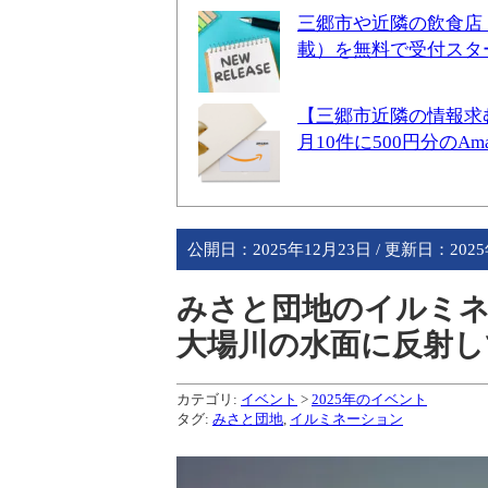
三郷市や近隣の飲食店
載）を無料で受付スタ
【三郷市近隣の情報求
月10件に500円分のA
公開日：
2025年12月23日
/ 更新日：
202
みさと団地のイルミネ
大場川の水面に反射し
カテゴリ:
イベント
>
2025年のイベント
タグ:
みさと団地
,
イルミネーション