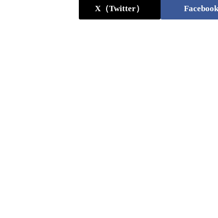
X（Twitter）
Faceboo