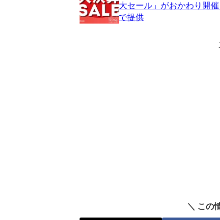
大セール」がおかわり開催
で提供
＼ この