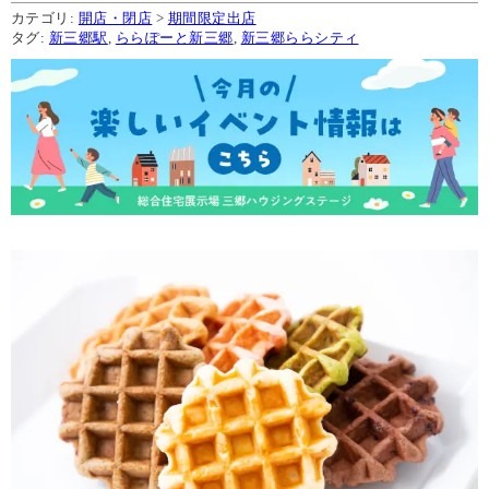
カテゴリ:
開店・閉店
>
期間限定出店
タグ:
新三郷駅
,
ららぽーと新三郷
,
新三郷ららシティ