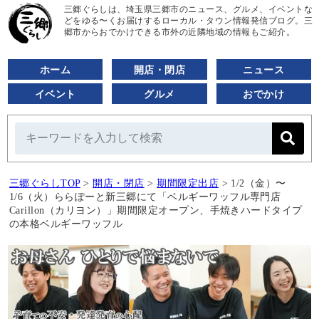
三郷ぐらしは、埼玉県三郷市のニュース、グルメ、イベントな
どをゆる〜くお届けするローカル・タウン情報発信ブログ。三
郷市からおでかけできる市外の近隣地域の情報もご紹介。
ホーム
開店・閉店
ニュース
イベント
グルメ
おでかけ
三郷ぐらしTOP
>
開店・閉店
>
期間限定出店
>
1/2（金）〜
1/6（火）ららぽーと新三郷にて「ベルギーワッフル専門店
Carillon（カリヨン）」期間限定オープン、手焼きハードタイプ
の本格ベルギーワッフル