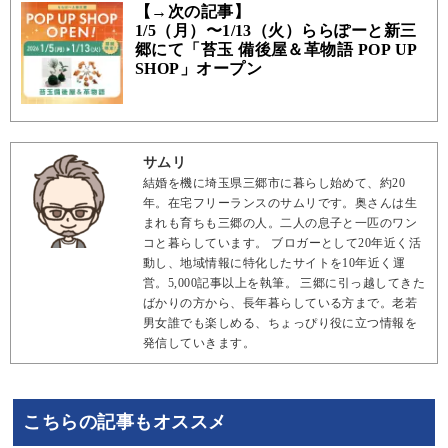
【→次の記事】
1/5（月）〜1/13（火）ららぽーと新三
郷にて「苔玉 備後屋＆革物語 POP UP
SHOP」オープン
サムリ
結婚を機に埼玉県三郷市に暮らし始めて、約20
年。在宅フリーランスのサムリです。奥さんは生
まれも育ちも三郷の人。二人の息子と一匹のワン
コと暮らしています。 ブロガーとして20年近く活
動し、地域情報に特化したサイトを10年近く運
営。5,000記事以上を執筆。 三郷に引っ越してきた
ばかりの方から、長年暮らしている方まで。老若
男女誰でも楽しめる、ちょっぴり役に立つ情報を
発信していきます。
こちらの記事もオススメ