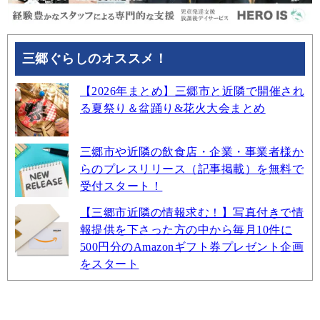
三郷ぐらしのオススメ！
【2026年まとめ】三郷市と近隣で開催され
る夏祭り＆盆踊り&花火大会まとめ
三郷市や近隣の飲食店・企業・事業者様か
らのプレスリリース（記事掲載）を無料で
受付スタート！
【三郷市近隣の情報求む！】写真付きで情
報提供を下さった方の中から毎月10件に
500円分のAmazonギフト券プレゼント企画
をスタート