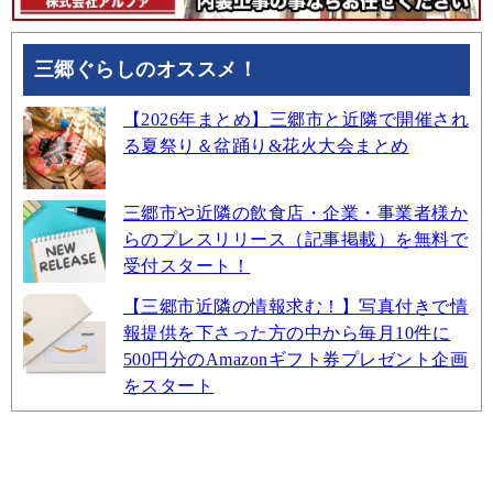
三郷ぐらしのオススメ！
【2026年まとめ】三郷市と近隣で開催され
る夏祭り＆盆踊り&花火大会まとめ
三郷市や近隣の飲食店・企業・事業者様か
らのプレスリリース（記事掲載）を無料で
受付スタート！
【三郷市近隣の情報求む！】写真付きで情
報提供を下さった方の中から毎月10件に
500円分のAmazonギフト券プレゼント企画
をスタート