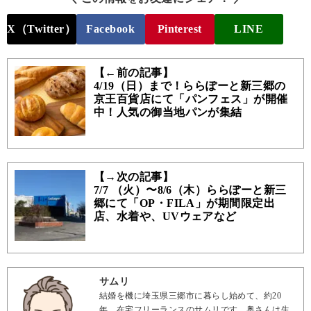
X（Twitter）
Facebook
Pinterest
LINE
【←前の記事】
4/19（日）まで！ららぽーと新三郷の
京王百貨店にて「パンフェス」が開催
中！人気の御当地パンが集結
【→次の記事】
7/7 （火）〜8/6（木）ららぽーと新三
郷にて「OP・FILA」が期間限定出
店、水着や、UVウェアなど
サムリ
結婚を機に埼玉県三郷市に暮らし始めて、約20
年。在宅フリーランスのサムリです。奥さんは生