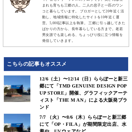
まれも育ちも三郷の人。二人の息子と一匹のワン
コと暮らしています。 ブロガーとして20年近く活
動し、地域情報に特化したサイトを10年近く運
営。5,000記事以上を執筆。 三郷に引っ越してきた
ばかりの方から、長年暮らしている方まで。老若
男女誰でも楽しめる、ちょっぴり役に立つ情報を
発信していきます。
こちらの記事もオススメ
12/6（土）〜12/14（日）ららぽーと新三
郷にて「TMD GENUINE DESIGN POP
UP STORE」開催、グラフィックアーテ
ィスト「THE M AN」による大阪発ブラ
ンド
7/7 （火）〜8/6（木）ららぽーと新三郷
にて「OP・FILA」が期間限定出店、水
着や、UVウェアなど