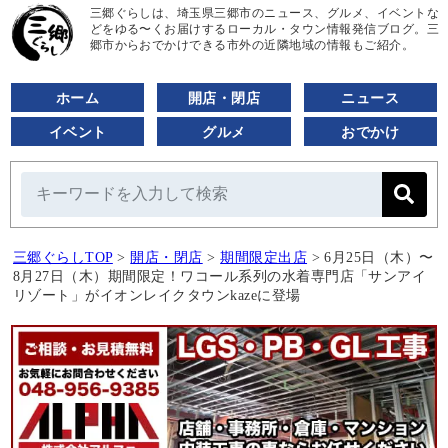
三郷ぐらしは、埼玉県三郷市のニュース、グルメ、イベントな
どをゆる〜くお届けするローカル・タウン情報発信ブログ。三
郷市からおでかけできる市外の近隣地域の情報もご紹介。
ホーム
開店・閉店
ニュース
イベント
グルメ
おでかけ
三郷ぐらしTOP
>
開店・閉店
>
期間限定出店
>
6月25日（木）〜
8月27日（木）期間限定！ワコール系列の水着専門店「サンアイ
リゾート」がイオンレイクタウンkazeに登場