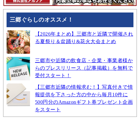
三郷ぐらしのオススメ！
【2026年まとめ】三郷市と近隣で開催され
る夏祭り＆盆踊り&花火大会まとめ
三郷市や近隣の飲食店・企業・事業者様か
らのプレスリリース（記事掲載）を無料で
受付スタート！
【三郷市近隣の情報求む！】写真付きで情
報提供を下さった方の中から毎月10件に
500円分のAmazonギフト券プレゼント企画
をスタート