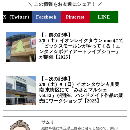
＼ この情報をお友達にシェア！ ／
X（Twitter）
Facebook
Pinterest
LINE
【←前の記事】
2/8（土）イオンレイクタウン moriにて
「ビックスモールンがやってくる！エ
ンタメ☆ボディアートライブショー」
が開催【2025】
【→次の記事】
2/8（土）9（日）イオンタウン吉川美
南 東街区にて「みさとマルシェ
vol.12」が開催、ハンドメイド作品の販
売にワークショップ【2025】
サムリ
結婚を機に埼玉県三郷市に暮らし始めて、約20