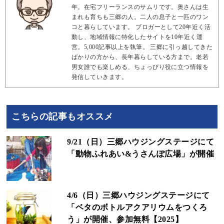
年。在宅フリーランスのサムリです。奥さんは生
まれも育ちも三郷の人。二人の息子と一匹のワン
コと暮らしています。 ブロガーとして20年近く活
動し、地域情報に特化したサイトを10年近く運
営。5,000記事以上を執筆。 三郷に引っ越してきた
ばかりの方から、長年暮らしている方まで。老若
男女誰でも楽しめる、ちょっぴり役に立つ情報を
発信していきます。
こちらの記事もオススメ
9/21（日）三郷ハウジングステージにて
「動物ふれあい&うさんぽ広場」が開催
4/6（日）三郷ハウジングステージにて
「ベタのボトルアクアリウムをつくろ
う」が開催、参加無料【2025】