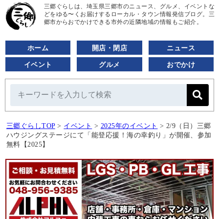
三郷ぐらしは、埼玉県三郷市のニュース、グルメ、イベントな
どをゆる〜くお届けするローカル・タウン情報発信ブログ。三
郷市からおでかけできる市外の近隣地域の情報もご紹介。
ホーム
開店・閉店
ニュース
イベント
グルメ
おでかけ
三郷ぐらしTOP
>
イベント
>
2025年のイベント
>
2/9（日）三郷
ハウジングステージにて「能登応援！海の幸釣り」が開催、参加
無料【2025】