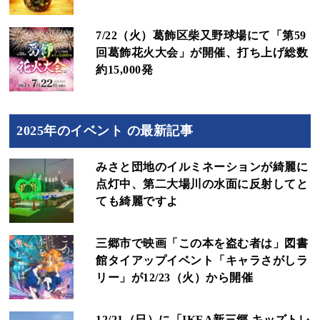
7/22（火）葛飾区柴又野球場にて「第59
回葛飾花火大会」が開催、打ち上げ総数
約15,000発
2025年のイベント の最新記事
みさと団地のイルミネーションが綺麗に
点灯中、第二大場川の水面に反射してと
ても綺麗ですよ
三郷市で映画「この本を盗む者は」図書
館タイアップイベント「キャラさがしラ
リー」が12/23（火）から開催
12/21（日）に「IKEA新三郷 キッズトレ