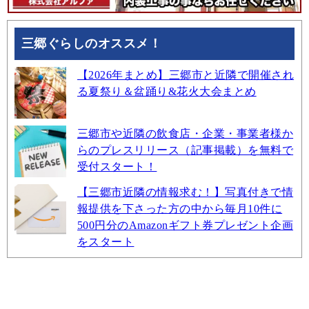
三郷ぐらしのオススメ！
【2026年まとめ】三郷市と近隣で開催され
る夏祭り＆盆踊り&花火大会まとめ
三郷市や近隣の飲食店・企業・事業者様か
らのプレスリリース（記事掲載）を無料で
受付スタート！
【三郷市近隣の情報求む！】写真付きで情
報提供を下さった方の中から毎月10件に
500円分のAmazonギフト券プレゼント企画
をスタート