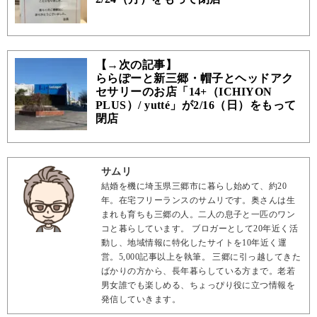
【→次の記事】
ららぽーと新三郷・帽子とヘッドアク
セサリーのお店「14+（ICHIYON
PLUS）/ yutté」が2/16（日）をもって
閉店
サムリ
結婚を機に埼玉県三郷市に暮らし始めて、約20
年。在宅フリーランスのサムリです。奥さんは生
まれも育ちも三郷の人。二人の息子と一匹のワン
コと暮らしています。 ブロガーとして20年近く活
動し、地域情報に特化したサイトを10年近く運
営。5,000記事以上を執筆。 三郷に引っ越してきた
ばかりの方から、長年暮らしている方まで。老若
男女誰でも楽しめる、ちょっぴり役に立つ情報を
発信していきます。