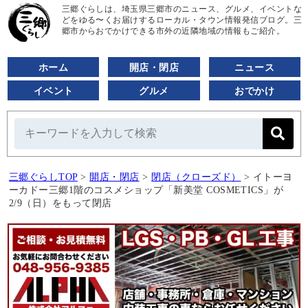
三郷ぐらしは、埼玉県三郷市のニュース、グルメ、イベントな
どをゆる〜くお届けするローカル・タウン情報発信ブログ。三
郷市からおでかけできる市外の近隣地域の情報もご紹介。
ホーム
開店・閉店
ニュース
イベント
グルメ
おでかけ
三郷ぐらしTOP
>
開店・閉店
>
閉店（クローズド）
>
イトーヨ
ーカドー三郷1階のコスメショップ「新美堂 COSMETICS」が
2/9（日）をもって閉店