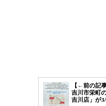
【←前の記
吉川市栄町
吉川店」が3