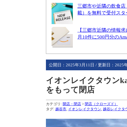
三郷市や近隣の飲食店
載）を無料で受付スタ
【三郷市近隣の情報求
月10件に500円分のA
公開日：
2025年3月11日
/ 更新日：
2025
イオンレイクタウンka
をもって閉店
カテゴリ:
開店・閉店
>
閉店（クローズド）
タグ:
越谷市
,
イオンレイクタウン
,
越谷レイクタ