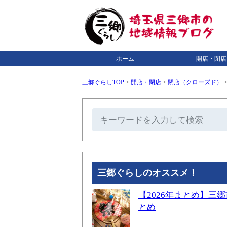
ホーム
開店・閉店
三郷ぐらしTOP
>
開店・閉店
>
閉店（クローズド）
三郷ぐらしのオススメ！
【2026年まとめ】
とめ