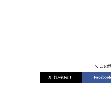
＼ この
X（Twitter）
Faceboo