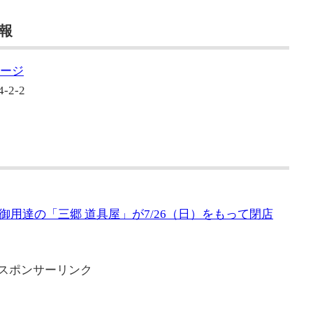
情報
ページ
2-2
用達の「三郷 道具屋」が7/26（日）をもって閉店
スポンサーリンク