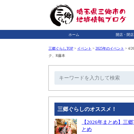
ホーム
開店・閉店
三郷ぐらしTOP
>
イベント
>
2025年のイベント
>
4/
ク、R藤本
三郷ぐらしのオススメ！
【2026年まとめ】
とめ