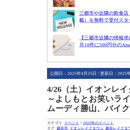
三郷市や近隣の飲食店
載）を無料で受付スタ
【三郷市近隣の情報求
月10件に500円分のA
公開日：
2025年4月25日
/ 更新日：
2025
4/26（土）イオンレイ
～よしもとお笑いライ
ムーディ勝山、バイク
カテゴリ:
イベント
>
2025年のイベント
タグ:
越谷市
,
イオンレイクタウン
,
越谷レイクタ