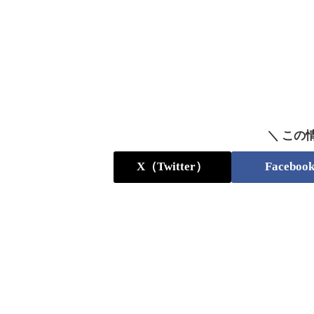
＼ この
X（Twitter）
Faceboo