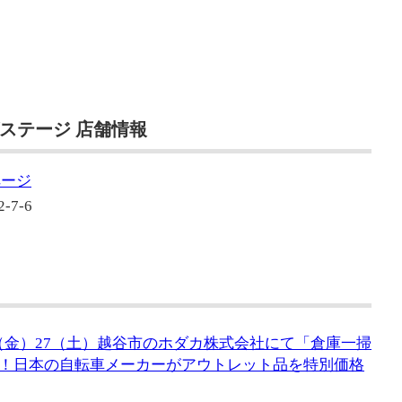
ステージ 店舗情報
ページ
7-6
6（金）27（土）越谷市のホダカ株式会社にて「倉庫一掃
！日本の自転車メーカーがアウトレット品を特別価格