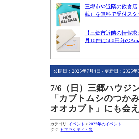
三郷市や近隣の飲食店
載）を無料で受付スタ
【三郷市近隣の情報求
月10件に500円分のA
公開日：
2025年7月4日
/ 更新日：
2025
7/6（日）三郷ハウ
「カブトムシのつか
オオカブト」にも会え
カテゴリ:
イベント
>
2025年のイベント
タグ:
ピアラシティ・泉