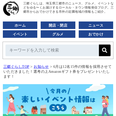
三郷ぐらしは、埼玉県三郷市のニュース、グルメ、イベントな
どをゆる〜くお届けするローカル・タウン情報発信ブログ。三
郷市からおでかけできる市外の近隣地域の情報もご紹介。
ホーム
開店・閉店
ニュース
イベント
グルメ
おでかけ
三郷ぐらしTOP
>
お知らせ
>
6月は12名15件の情報を採用させて
いただきました！選考の上Amazonギフト券をプレゼントいたし
ます！