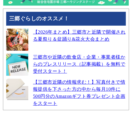
三郷ぐらしのオススメ！
【2026年まとめ】三郷市と近隣で開催され
る夏祭り＆盆踊り&花火大会まとめ
三郷市や近隣の飲食店・企業・事業者様か
らのプレスリリース（記事掲載）を無料で
受付スタート！
【三郷市近隣の情報求む！】写真付きで情
報提供を下さった方の中から毎月10件に
500円分のAmazonギフト券プレゼント企画
をスタート