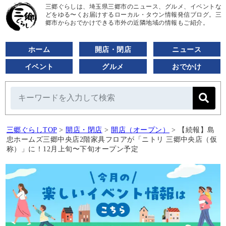
三郷ぐらしは、埼玉県三郷市のニュース、グルメ、イベントな
どをゆる〜くお届けするローカル・タウン情報発信ブログ。三
郷市からおでかけできる市外の近隣地域の情報もご紹介。
ホーム
開店・閉店
ニュース
イベント
グルメ
おでかけ
三郷ぐらしTOP
>
開店・閉店
>
開店（オープン）
>
【続報】島
忠ホームズ三郷中央店2階家具フロアが「ニトリ 三郷中央店（仮
称）」に！12月上旬〜下旬オープン予定