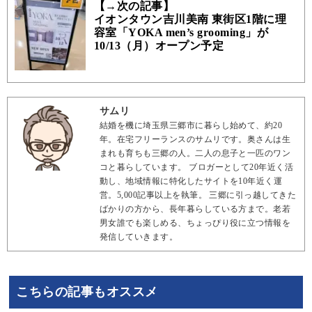
【→次の記事】
イオンタウン吉川美南 東街区1階に理
容室「YOKA men’s grooming」が
10/13（月）オープン予定
サムリ
結婚を機に埼玉県三郷市に暮らし始めて、約20
年。在宅フリーランスのサムリです。奥さんは生
まれも育ちも三郷の人。二人の息子と一匹のワン
コと暮らしています。 ブロガーとして20年近く活
動し、地域情報に特化したサイトを10年近く運
営。5,000記事以上を執筆。 三郷に引っ越してきた
ばかりの方から、長年暮らしている方まで。老若
男女誰でも楽しめる、ちょっぴり役に立つ情報を
発信していきます。
こちらの記事もオススメ