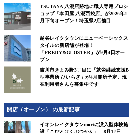
TSUTAYA 八潮店跡地に職人専用プロシ
ョップ「本田屋 八潮西袋店」が2026年1
月下旬オープン！埼玉県2店舗目
越谷レイクタウンにニューベーシックス
タイルの新店舗が登場！
「FREDY&GLOSTER」が9月4日オー
プン
吉川市きよみ野3丁目に「就労継続支援B
型事業所 ひいらぎ」が4月開所予定、現
在利用者さんを募集中です
開店（オープン） の最新記事
イオンレイクタウンmoriに没入型体験施
設「こびとはくぶつかん」、8月12日