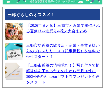
三郷ぐらしのオススメ！
【2026年まとめ】三郷市と近隣で開催され
る夏祭り＆盆踊り&花火大会まとめ
三郷市や近隣の飲食店・企業・事業者様か
らのプレスリリース（記事掲載）を無料で
受付スタート！
【三郷市近隣の情報求む！】写真付きで情
報提供を下さった方の中から毎月10件に
500円分のAmazonギフト券プレゼント企画
をスタート